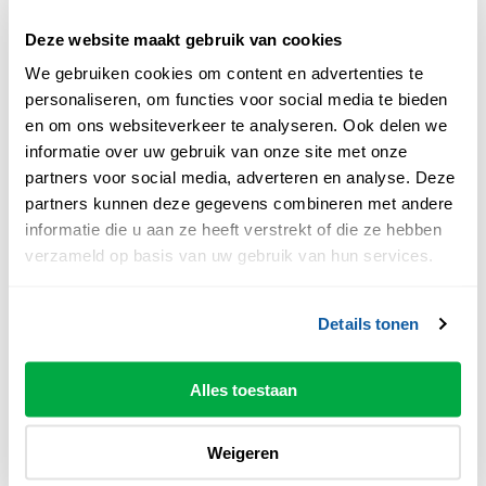
willen zeggen: óns theater als het plein van
Deze website maakt gebruik van cookies
de stad. Theater de Spiegel en
We gebruiken cookies om content en advertenties te
Schouwburg Odeon als verbindende
personaliseren, om functies voor social media te bieden
plekken in Zwolle, toegankelijk voor
en om ons websiteverkeer te analyseren. Ook delen we
iedereen. Niet alleen van ons, maar juist van
informatie over uw gebruik van onze site met onze
de bezoeker, de Zwollenaar, de stad en de
partners voor social media, adverteren en analyse. Deze
regio. ...
partners kunnen deze gegevens combineren met andere
Meer lezen
informatie die u aan ze heeft verstrekt of die ze hebben
verzameld op basis van uw gebruik van hun services.
Pagina
Details tonen
Peuters in de Paap
Alles toestaan
In het Papenstraattheater van Zwolse
theaters beleven jullie samen leuke
voorstellingen. Een feest voor de zintuigen.
Weigeren
Een onvergetelijke ervaring voor jullie samen.