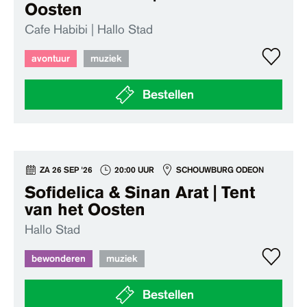
Oosten
Cafe Habibi | Hallo Stad
avontuur
muziek
Bestellen
ZA 26 SEP '26
20:00 UUR
SCHOUWBURG ODEON
Sofidelica & Sinan Arat | Tent
van het Oosten
Hallo Stad
bewonderen
muziek
Bestellen