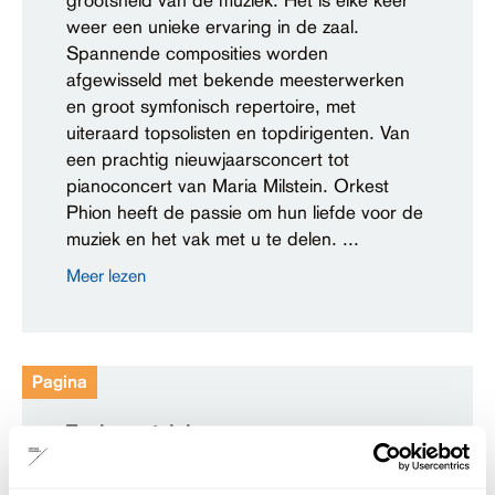
grootsheid van de muziek. Het is elke keer
weer een unieke ervaring in de zaal.
Spannende composities worden
afgewisseld met bekende meesterwerken
en groot symfonisch repertoire, met
uiteraard topsolisten en topdirigenten. Van
een prachtig nieuwjaarsconcert tot
pianoconcert van Maria Milstein. Orkest
Phion heeft de passie om hun liefde voor de
muziek en het vak met u te delen. ...
Meer lezen
Pagina
Toekomstvisie
Het theater als plein van de stad. Best een
grote ambitie. Vooral omdat wij eigenlijk