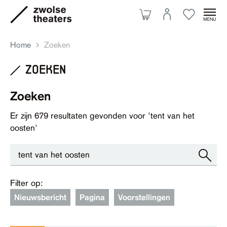
Home
Zoeken
zoeken
Aanbod
Zoeken
Er zijn
679
resultaten gevonden voor '
tent van het
Je bezoek
oosten
'
Over ons
Filter op:
Eten & drinken
Nieuwsbericht
Pagina
Voorstellingen
Ruimte huren