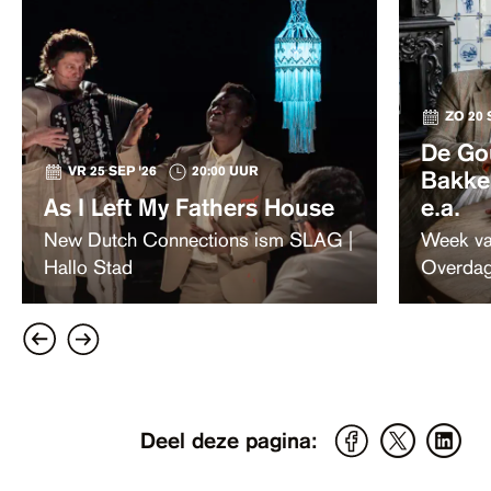
ZO 20 
De Gou
VR 25 SEP '26
20:00 UUR
Bakker
As I Left My Fathers House
e.a.
New Dutch Connections ism SLAG |
Week va
Hallo Stad
Overda
Deel deze pagina: