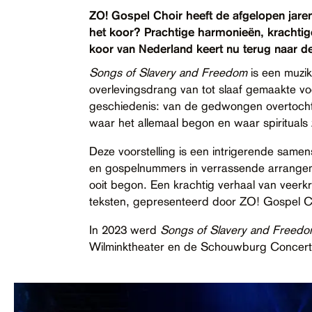
Contact
ZO! Gospel Choir heeft de afgelopen jare
het koor? Prachtige harmonieën, krachtige
Toegankelijkheid
koor van Nederland keert nu terug naar de
Songs of Slavery and Freedom
is een muzi
overlevingsdrang van tot slaaf gemaakte v
geschiedenis: van de gedwongen overtocht 
waar het allemaal begon en waar spirituals
Deze voorstelling is een intrigerende same
en gospelnummers in verrassende arrangemen
ooit begon. Een krachtig verhaal van veer
teksten, gepresenteerd door ZO! Gospel Ch
In 2023 werd
Songs of Slavery and Freed
Wilminktheater en de Schouwburg Concertz