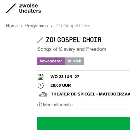
Home
Programma
ZO Gospel Choir
zo! gospel choir
Aanbod
Songs of Slavery and Freedom
bewonderen
muziek
Je bezoek
WO 23 JUN '27
20:00 UUR
Over ons
THEATER DE SPIEGEL - MATEBOERZA
Meer informatie
Eten & drinken
Ruimte huren