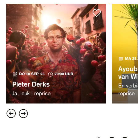
MA 28 
Ayoub
DO 10 SEP '26
20:00 UUR
van Wi
Pieter Derks
En verbi
Ja, leuk | reprise
reprise