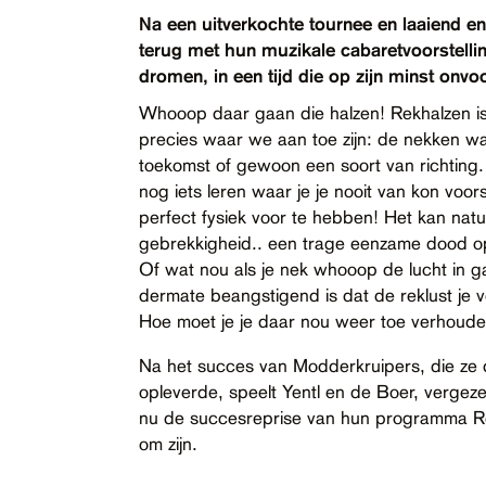
Contact
Na een uitverkochte tournee en laaiend en
terug met hun muzikale cabaretvoorstelli
Toegankelijkheid
dromen, in een tijd die op zijn minst onvo
Whooop daar gaan die halzen! Rekhalzen is 
precies waar we aan toe zijn: de nekken w
toekomst of gewoon een soort van richting.
nog iets leren waar je je nooit van kon voor
perfect fysiek voor te hebben! Het kan natuu
gebrekkigheid.. een trage eenzame dood op 
Of wat nou als je nek whooop de lucht in g
dermate beangstigend is dat de reklust je verg
Hoe moet je je daar nou weer toe verhoud
Na het succes van Modderkruipers, die ze de
opleverde, speelt Yentl en de Boer, verge
nu de succesreprise van hun programma Rek
om zijn.