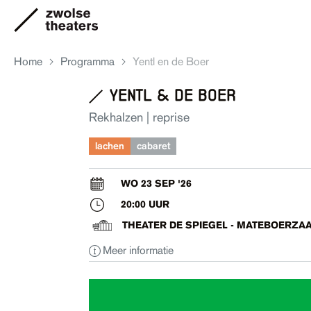
Home
Programma
Yentl en de Boer
yentl & de boer
Aanbod
Rekhalzen | reprise
lachen
cabaret
Je bezoek
WO 23 SEP '26
20:00 UUR
Over ons
THEATER DE SPIEGEL - MATEBOERZA
Meer informatie
Eten & drinken
Ruimte huren