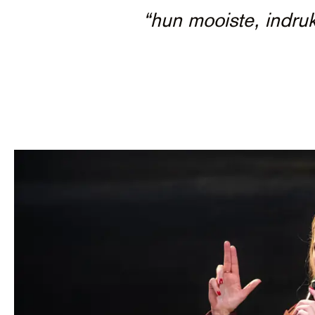
“hun mooiste, indru
“…op de 
“…geweld