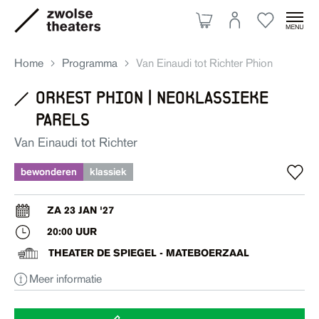
Home
Programma
Van Einaudi tot Richter Phion
orkest phion | neoklassieke
parels
Aanbod
Van Einaudi tot Richter
Je bezoek
bewonderen
klassiek
Over ons
ZA 23 JAN '27
20:00 UUR
THEATER DE SPIEGEL - MATEBOERZAAL
Eten & drinken
Meer informatie
Ruimte huren