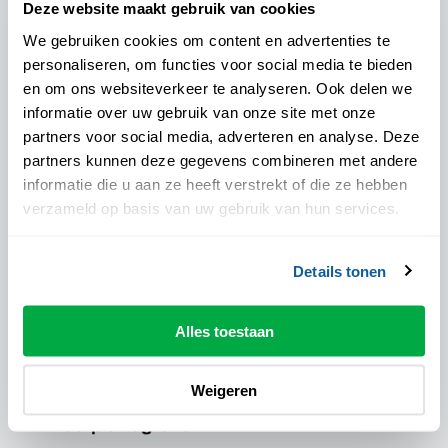
Deze website maakt gebruik van cookies
Algemene informatie
We gebruiken cookies om content en advertenties te
personaliseren, om functies voor social media te bieden
Locatie:
en om ons websiteverkeer te analyseren. Ook delen we
Theater de Spiegel - Mateboerzaal
informatie over uw gebruik van onze site met onze
Aanvangstijd:
partners voor social media, adverteren en analyse. Deze
20:00 uur
partners kunnen deze gegevens combineren met andere
Pauze:
informatie die u aan ze heeft verstrekt of die ze hebben
Nog niet bekend
verzameld op basis van uw gebruik van hun services.
Drankje inclusief:
Ja
Details tonen
Podiumpas geaccepteerd:
Ja
Alles toestaan
Prijzen
Weigeren
Zaalplattegrond