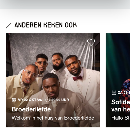
anderen keken ook
ZA 26 
VR 02 OKT '26
20:00 UUR
Sofide
Broederliefde
van h
Welkom in het huis van Broederliefde
Hallo S