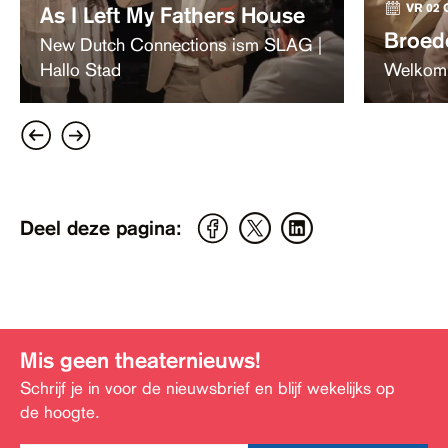
VR 02 
As I Left My Fathers House
Broede
New Dutch Connections ism SLAG |
Hallo Stad
Welkom i
Deel deze pagina:
Mis geen theaternieuws!
Schrijf je in voor de nieuwsbrief en blijf wekelijks op
de hoogte.