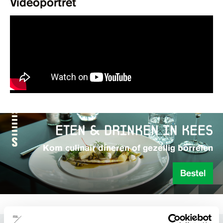
Videoportret
eten & drinken in kees
Kom culinair dineren of gezellig borrelen
Bestel