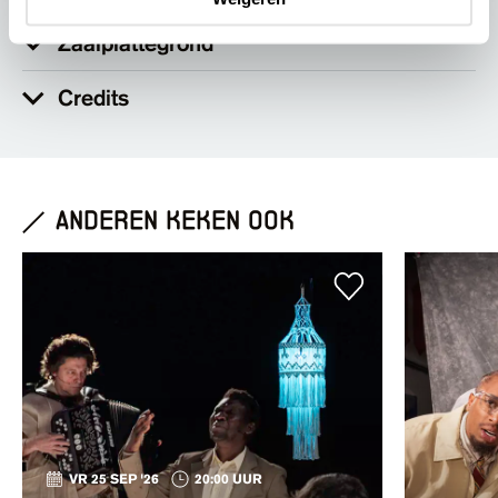
Zaalplattegrond
Credits
anderen keken ook
VR 25 SEP '26
20:00 UUR