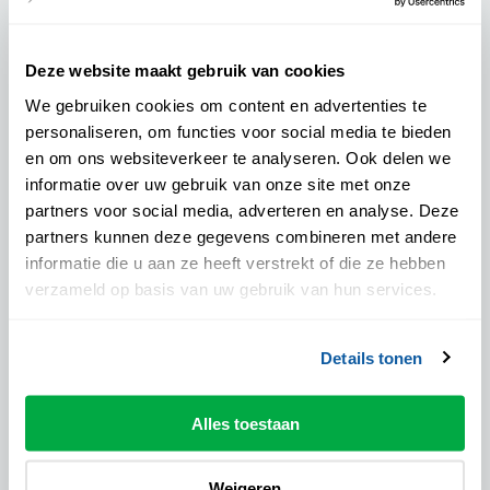
Voorstellingsinformatie
Deze website maakt gebruik van cookies
Algemene informatie
We gebruiken cookies om content en advertenties te
personaliseren, om functies voor social media te bieden
Locatie:
en om ons websiteverkeer te analyseren. Ook delen we
Theater de Spiegel - Mateboerzaal
informatie over uw gebruik van onze site met onze
Aanvangstijd:
partners voor social media, adverteren en analyse. Deze
20:00 uur
partners kunnen deze gegevens combineren met andere
Pauze:
informatie die u aan ze heeft verstrekt of die ze hebben
Nog niet bekend
verzameld op basis van uw gebruik van hun services.
Drankje inclusief:
Ja
Details tonen
Podiumpas geaccepteerd:
Ja
Alles toestaan
Prijzen
Weigeren