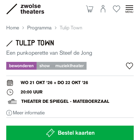
Home
Programma
Tulip Town
tulip town
Aanbod
Een punkoperette van Steef de Jong
bewonderen
show
muziektheater
Je bezoek
WO 21 OKT '26 + DO 22 OKT '26
20:00 UUR
Over ons
THEATER DE SPIEGEL - MATEBOERZAAL
Meer informatie
Eten & drinken
Ruimte huren
Bestel kaarten