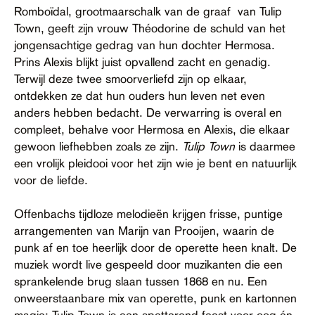
Romboïdal, grootmaarschalk van de graaf van Tulip
Town, geeft zijn vrouw Théodorine de schuld van het
jongensachtige gedrag van hun dochter Hermosa.
Prins Alexis blijkt juist opvallend zacht en genadig.
Terwijl deze twee smoorverliefd zijn op elkaar,
ontdekken ze dat hun ouders hun leven net even
anders hebben bedacht. De verwarring is overal en
compleet, behalve voor Hermosa en Alexis, die elkaar
gewoon liefhebben zoals ze zijn.
Tulip Town
is daarmee
een vrolijk pleidooi voor het zijn wie je bent en natuurlijk
voor de liefde.
Offenbachs tijdloze melodieën krijgen frisse, puntige
arrangementen van Marijn van Prooijen, waarin de
punk af en toe heerlijk door de operette heen knalt. De
muziek wordt live gespeeld door muzikanten die een
sprankelende brug slaan tussen 1868 en nu. Een
onweerstaanbare mix van operette, punk en kartonnen
magie: Tulip Town is een spetterend feest voor oog én