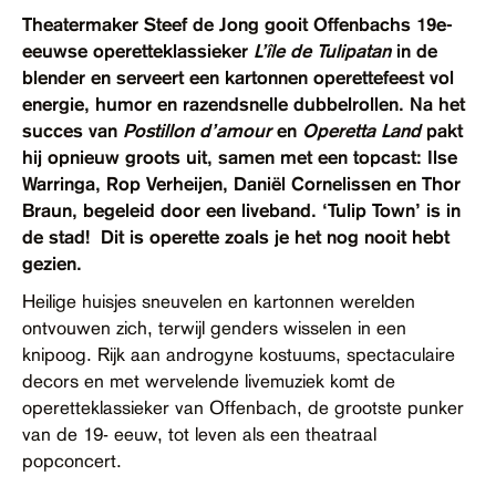
Contact
Theatermaker Steef de Jong gooit Offenbachs 19e-
eeuwse operetteklassieker
L’île de Tulipatan
in de
Toegankelijkheid
blender en serveert een kartonnen operettefeest vol
energie, humor en razendsnelle dubbelrollen. Na het
succes van
Postillon d’amour
en
Operetta Land
pakt
hij opnieuw groots uit, samen met een topcast:
Ilse
Warringa, Rop Verheijen, Daniël Cornelissen
en
Thor
Braun
, begeleid door een liveband. ‘Tulip Town’ is in
de stad! Dit is operette zoals je het nog nooit hebt
gezien.
Heilige huisjes sneuvelen en kartonnen werelden
ontvouwen zich, terwijl genders wisselen in een
knipoog. Rijk aan androgyne kostuums, spectaculaire
decors en met wervelende livemuziek komt de
operetteklassieker van Offenbach, de grootste punker
van de 19- eeuw, tot leven als een theatraal
popconcert.