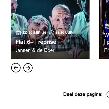
ZO 20 SEP '26
14:30 UUR
W
Flat 6+ | reprise
|
Jansen & de Boer
P
Deel deze pagina: