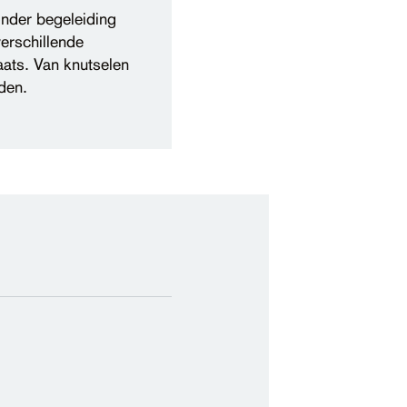
onder begeleiding
verschillende
aats. Van knutselen
den.