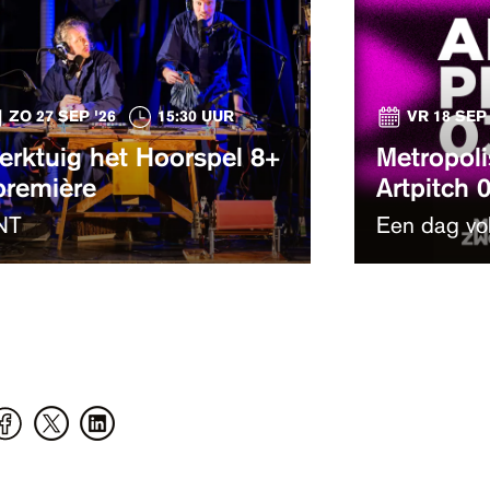
ZO 27 SEP '26
15:30 UUR
VR 18 SEP 
erktuig het Hoorspel 8+
Metropoli
 première
Artpitch 
NT
Een dag vo