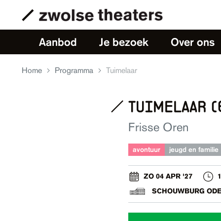
Aanbod
Je bezoek
Over ons
Home
Programma
Tuimelaar
tuimelaar (
Frisse Oren
avontuur
jeugd en familie
ZO 04 APR '27
1
SCHOUWBURG ODE