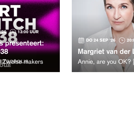
'26
13:00 UUR
DO 24 SEP '26
20:
s presenteert:
038
Margriet van der 
l Zwolse makers
Annie, are you OK? |