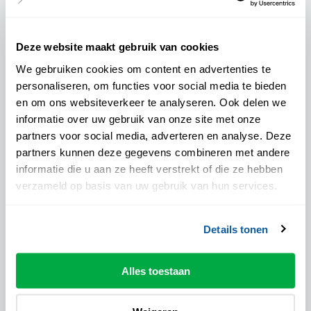
Voorstellingsinformatie
Deze website maakt gebruik van cookies
Algemene informatie
We gebruiken cookies om content en advertenties te
personaliseren, om functies voor social media te bieden
en om ons websiteverkeer te analyseren. Ook delen we
Locatie:
Theater de Spiegel - Mateboerzaal
informatie over uw gebruik van onze site met onze
partners voor social media, adverteren en analyse. Deze
Aanvangstijd:
partners kunnen deze gegevens combineren met andere
20:15 uur
informatie die u aan ze heeft verstrekt of die ze hebben
Eindtijd:
verzameld op basis van uw gebruik van hun services.
22.15 uur
Pauze:
Met pauze
Details tonen
Drankje inclusief:
Ja
Alles toestaan
Podiumpas geaccepteerd:
Nee