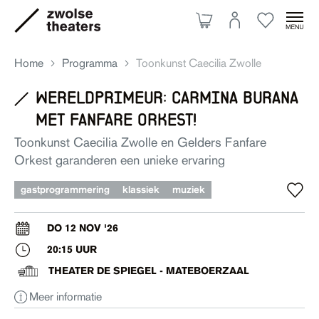
Home
Programma
Toonkunst Caecilia Zwolle
wereldprimeur: carmina burana
met fanfare orkest!
Aanbod
Toonkunst Caecilia Zwolle en Gelders Fanfare
Orkest garanderen een unieke ervaring
Je bezoek
gastprogrammering
klassiek
muziek
Over ons
DO 12 NOV '26
20:15 UUR
Eten & drinken
THEATER DE SPIEGEL - MATEBOERZAAL
Meer informatie
Ruimte huren