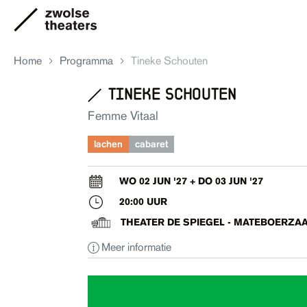
Home
Programma
Tineke Schouten
tineke schouten
Aanbod
Femme Vitaal
lachen
cabaret
Je bezoek
WO 02 JUN '27 + DO 03 JUN '27
20:00 UUR
Over ons
THEATER DE SPIEGEL - MATEBOERZA
Meer informatie
Eten & drinken
Ruimte huren