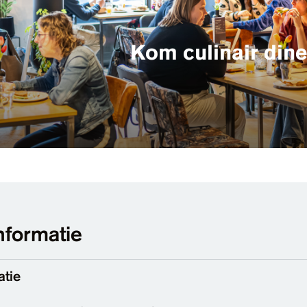
Kom culinair dine
nformatie
atie