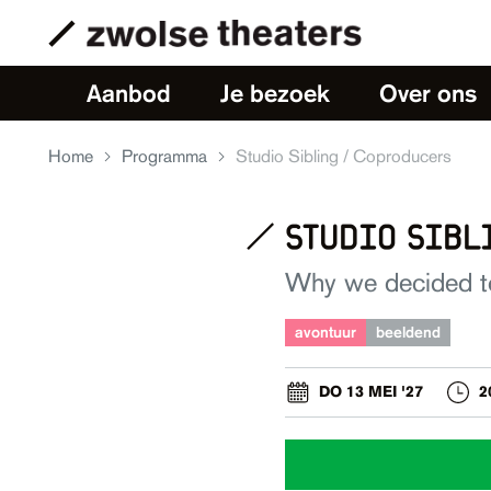
Aanbod
Je bezoek
Over ons
Home
Programma
Studio Sibling / Coproducers
studio sibl
Why we decided t
avontuur
beeldend
DO 13 MEI '27
2