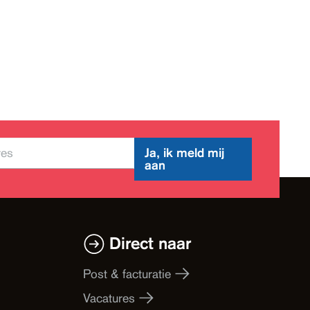
Ja, ik meld mij
aan
Direct naar
Post & facturatie
Vacatures