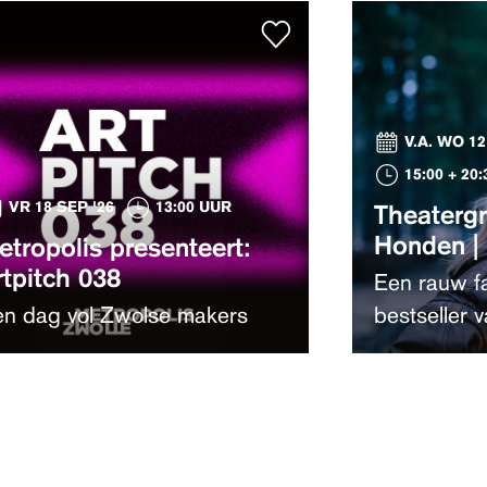
V.A. WO 12
15:00 + 20
VR 18 SEP '26
13:00 UUR
Theaterg
Honden |
etropolis presenteert:
rtpitch 038
Een rauw f
n dag vol Zwolse makers
bestseller 