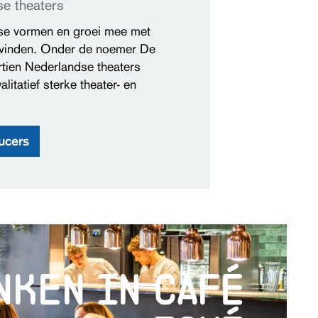
se theaters
isse vormen en groei mee met
 vinden. Onder de noemer De
tien Nederlandse theaters
tatief sterke theater- en
ucers
nken in café