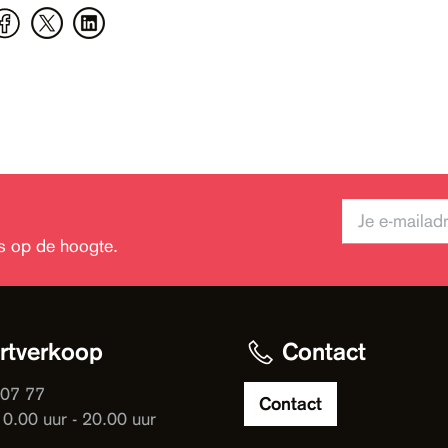
jks op de hoogte.
rtverkoop
Contact
 07 77
Contact
10.00 uur - 20.00 uur