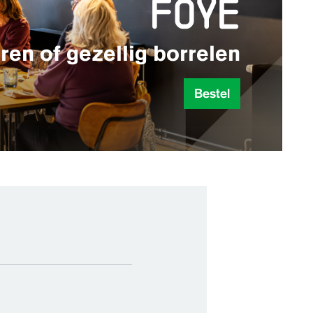
foyé
ren of gezellig borrelen
Bestel