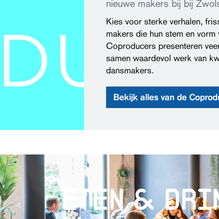
nieuwe makers bij bij Zwol
Kies voor sterke verhalen, fr
makers die hun stem en vorm
Coproducers presenteren veer
samen waardevol werk van kwali
dansmakers.
Bekijk alles van de Coprod
eten & dri