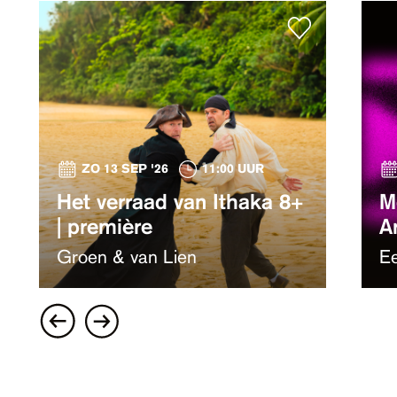
ZO 13 SEP '26
11:00 UUR
Het verraad van Ithaka 8+
M
| première
A
Groen & van Lien
Ee