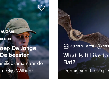
 AUG '26
:30 UUR
ZO 13 SEP '26
13:
roep De Jonge
 De beesten
What Is It Like to
Bat?
amiliedrama naar de
van Gijs Wilbrink
Dennis van Tilburg 