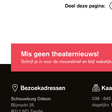
Deel deze pagina:
Mis geen theaternieuws!
Schrijf je in voor de nieuwsbrief en blijf wekeli
Bezoekadressen
Kaa
038 - 845
Schouwburg Odeon
dagelijks 
Blijmarkt 25
8011 ND Zwolle