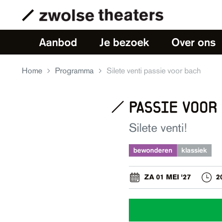
Aanbod
Je bezoek
Over ons
Home
Programma
Silete venti passie voor bach
passie voor 
Silete venti!
bewonderen
klassiek
ZA 01 MEI '27
2