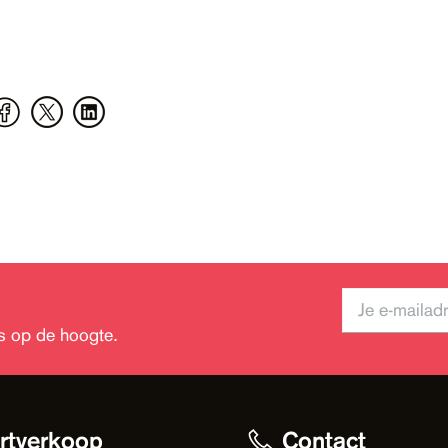
jks op de hoogte.
rtverkoop
Contact