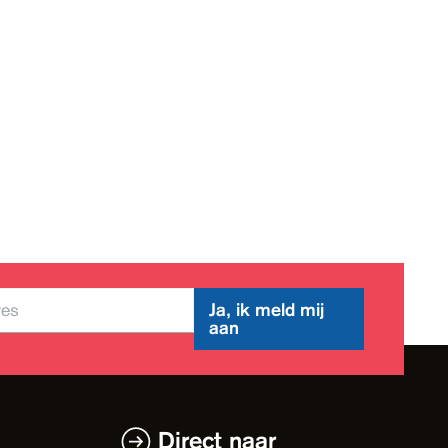
Ja, ik meld mij
aan
Direct naar