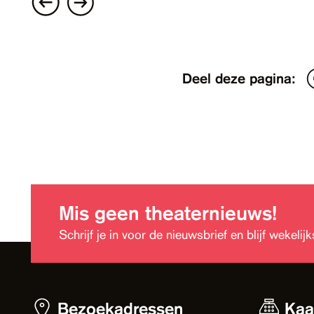
Deel deze pagina:
Mis geen theaternieuws!
Schrijf je in voor de nieuwsbrief en blijf wekeli
Bezoekadressen
Kaa