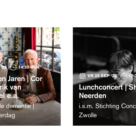
'26
14:30 UUR
VR 25 SEP '26
12:
n Jaren | Cor
rik van
Lunchconcert | S
l e.a.
Neerden
e dementie |
i.s.m. Stichting Conc
erdag
Zwolle