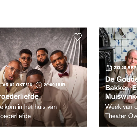
ZO 20 SEP 
De Goude
VR 02 OKT '26
20:00 UUR
Bakker, E
roederliefde
Muiswinke
lkom in het huis van
Week van d
oederliefde
Theater Ov