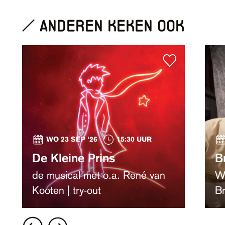
anderen keken ook
WO 23 SEP '26
15:30 UUR
De Kleine Prins
B
de musical met o.a. René van
We
Kooten | try-out
Br