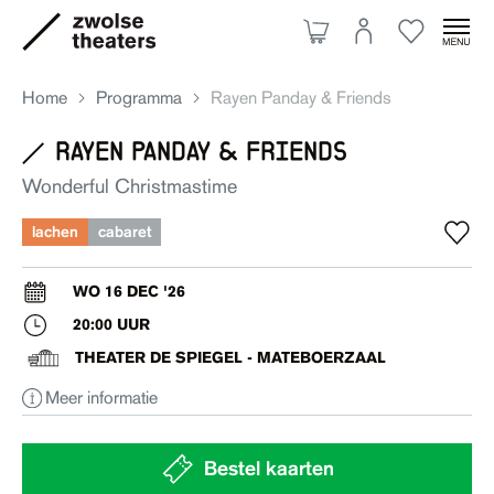
Home
Programma
Rayen Panday & Friends
rayen panday & friends
Aanbod
Wonderful Christmastime
lachen
cabaret
Je bezoek
WO 16 DEC '26
20:00 UUR
Over ons
THEATER DE SPIEGEL - MATEBOERZAAL
Meer informatie
Eten & drinken
Ruimte huren
Bestel kaarten