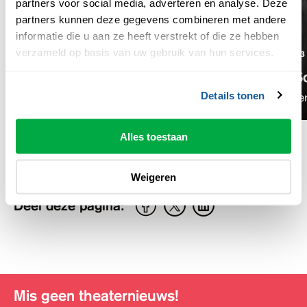
partners voor social media, adverteren en analyse. Deze
partners kunnen deze gegevens combineren met andere
informatie die u aan ze heeft verstrekt of die ze hebben
verzameld op basis van uw gebruik van hun services.
MA 28 SEP '26
20:00 UUR
WO 23 
Echt Gebeurd
Kim S
Details tonen
op Tour!
Hardleer
Alles toestaan
Weigeren
Deel deze pagina:
Mis geen theaternieuws!