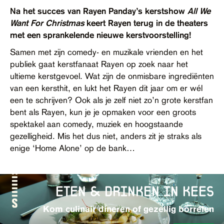
Contact
Na het succes van Rayen Panday’s kerstshow
All We
Want For Christmas
keert Rayen terug in de theaters
Toegankelijkheid
met een sprankelende nieuwe kerstvoorstelling!
Samen met zijn comedy- en muzikale vrienden en het
publiek gaat kerstfanaat Rayen op zoek naar het
ultieme kerstgevoel. Wat zijn de onmisbare ingrediënten
van een kersthit, en lukt het Rayen dit jaar om er wél
een te schrijven? Ook als je zelf niet zo’n grote kerstfan
bent als Rayen, kun je je opmaken voor een groots
spektakel aan comedy, muziek en hoogstaande
gezelligheid. Mis het dus niet, anders zit je straks als
enige ‘Home Alone’ op de bank…
eten & drinken in kees
Kom culinair dineren of gezellig borrelen