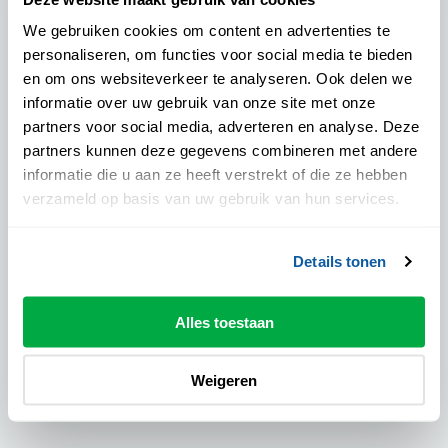
Aanvangstijd:
15:00 uur
We gebruiken cookies om content en advertenties te
Eindtijd:
personaliseren, om functies voor social media te bieden
02.00 uur
en om ons websiteverkeer te analyseren. Ook delen we
informatie over uw gebruik van onze site met onze
Pauze:
partners voor social media, adverteren en analyse. Deze
Nog niet bekend
partners kunnen deze gegevens combineren met andere
Drankje inclusief:
informatie die u aan ze heeft verstrekt of die ze hebben
Ja
verzameld op basis van uw gebruik van hun services.
Podiumpas geaccepteerd:
Ja
Details tonen
Prijzen
Alles toestaan
Zaalplattegrond
Weigeren
Credits