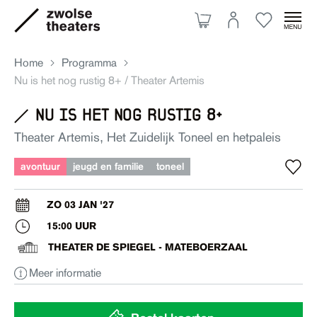
Home
Programma
Nu is het nog rustig 8+ / Theater Artemis
nu is het nog rustig 8+
Aanbod
Theater Artemis, Het Zuidelijk Toneel en hetpaleis
Je bezoek
avontuur
jeugd en familie
toneel
ZO 03 JAN '27
Over ons
15:00 UUR
THEATER DE SPIEGEL - MATEBOERZAAL
Eten & drinken
Meer informatie
Ruimte huren