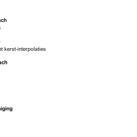
ach
5
h
 kerst-interpolaties
ach
niging