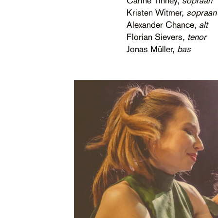
Carine Tinney,
sopraan
Kristen Witmer,
sopraan
Alexander Chance,
alt
Florian Sievers,
tenor
Jonas Müller,
bas