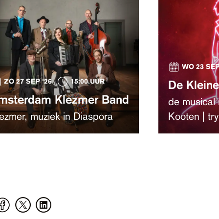
WO 23 SEP
ZO 27 SEP '26
15:00 UUR
De Kleine
msterdam Klezmer Band
de musical
ezmer, muziek in Diaspora
Kooten | try