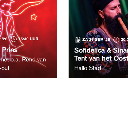
 '26
15:30 UUR
ZA 26 SEP '26
20:
 Prins
Sofidelica & Sinan
Tent van het Oos
 met o.a. René van
-out
Hallo Stad