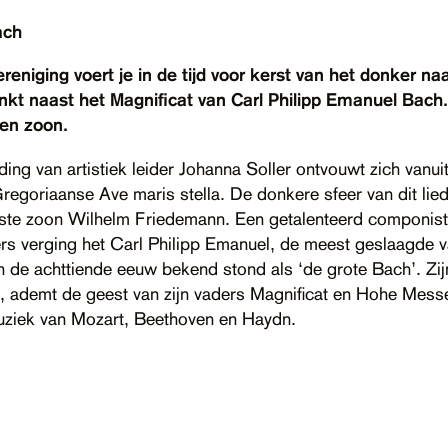
ach
niging voert je in de tijd voor kerst van het donker naa
inkt naast het Magnificat van Carl Philipp Emanuel Bac
en zoon.
ing van artistiek leider Johanna Soller ontvouwt zich vanuit
egoriaanse Ave maris stella. De donkere sfeer van dit lied
dste zoon Wilhelm Friedemann. Een getalenteerd componist 
rs verging het Carl Philipp Emanuel, de meest geslaagde v
an de achttiende eeuw bekend stond als ‘de grote Bach’. Zijn
 ademt de geest van zijn vaders Magnificat en Hohe Messe. 
muziek van Mozart, Beethoven en Haydn.