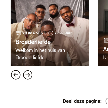
VR 02 OKT '26
20:00 UUR
Broederliefde
A
Welkom in het huis van
Broederliefde
Kl
Deel deze pagina: