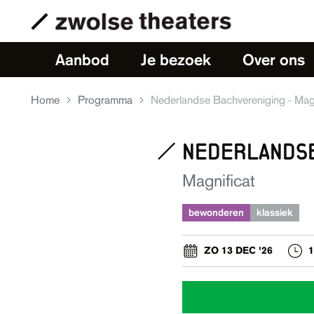
Aanbod
Je bezoek
Over ons
Home
Programma
Nederlandse Bachvereniging - Magn
nederlands
Magnificat
bewonderen
klassiek
ZO 13 DEC '26
1