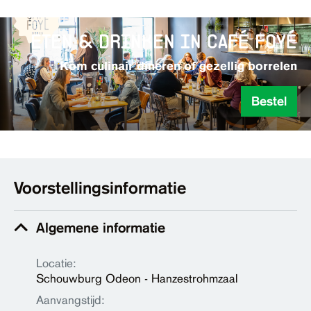
eten & drinken in café foyé
Kom culinair dineren of gezellig borrelen
Bestel
Voorstellingsinformatie
Algemene informatie
Locatie:
Schouwburg Odeon - Hanzestrohmzaal
Aanvangstijd: