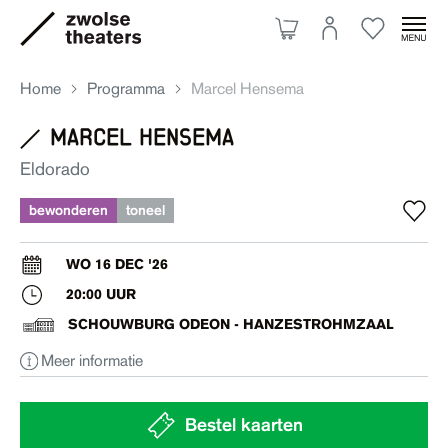
Home
Programma
Marcel Hensema
marcel hensema
Aanbod
Eldorado
bewonderen
toneel
Je bezoek
WO 16 DEC '26
20:00 UUR
Over ons
SCHOUWBURG ODEON - HANZESTROHMZAAL
Meer informatie
Eten & drinken
Ruimte huren
Bestel kaarten