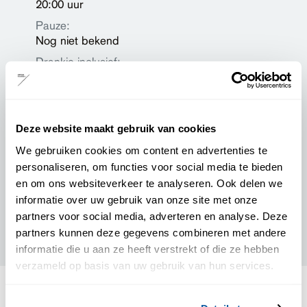
20:00 uur
Pauze:
Nog niet bekend
Drankje inclusief:
Ja
Podiumpas geaccepteerd:
Ja
Deze website maakt gebruik van cookies
We gebruiken cookies om content en advertenties te
Prijzen
personaliseren, om functies voor social media te bieden
en om ons websiteverkeer te analyseren. Ook delen we
Zaalplattegrond
informatie over uw gebruik van onze site met onze
partners voor social media, adverteren en analyse. Deze
Credits
partners kunnen deze gegevens combineren met andere
informatie die u aan ze heeft verstrekt of die ze hebben
verzameld op basis van uw gebruik van hun services.
anderen keken ook