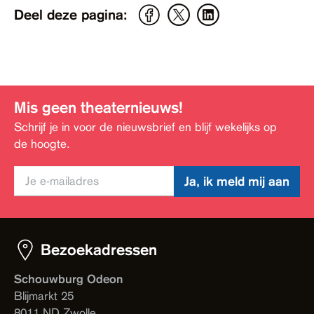
Deel deze pagina:
Mis geen theaternieuws!
Schrijf je in voor de nieuwsbrief en blijf wekelijks op
de hoogte.
Ja, ik meld mij aan
Bezoekadressen
Schouwburg Odeon
Blijmarkt 25
8011 ND Zwolle