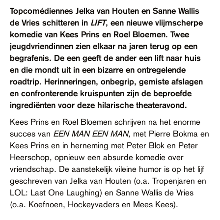
Contact
Topcomédiennes Jelka van Houten en Sanne Wallis
de Vries schitteren in
LIFT
, een nieuwe vlijmscherpe
Toegankelijkheid
komedie van Kees Prins en Roel Bloemen. Twee
jeugdvriendinnen zien elkaar na jaren terug op een
begrafenis. De een geeft de ander een lift naar huis
en die mondt uit in een bizarre en ontregelende
roadtrip. Herinneringen, onbegrip, gemiste afslagen
en confronterende kruispunten zijn de beproefde
ingrediënten voor deze hilarische theateravond.
Kees Prins en Roel Bloemen schrijven na het enorme
succes van
EEN MAN EEN MAN,
met Pierre Bokma en
Kees Prins en in herneming met Peter Blok en Peter
Heerschop, opnieuw een absurde komedie over
vriendschap. De aanstekelijk vileine humor is op het lijf
geschreven van Jelka van Houten (o.a. Tropenjaren en
LOL: Last One Laughing) en Sanne Wallis de Vries
(o.a. Koefnoen, Hockeyvaders en Mees Kees).