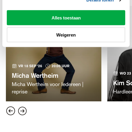
Alles toestaan
Weigeren
VR 18 SEP '26
20:00 UUR
WO 23 
Micha Wertheim
Kim S
Micha Wertheim voor Iedereen |
reprise
Hardleer