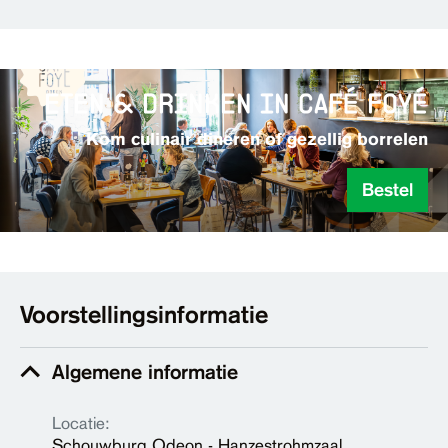
eten & drinken in café foyé
Kom culinair dineren of gezellig borrelen
Bestel
Voorstellingsinformatie
Algemene informatie
Locatie:
Schouwburg Odeon - Hanzestrohmzaal