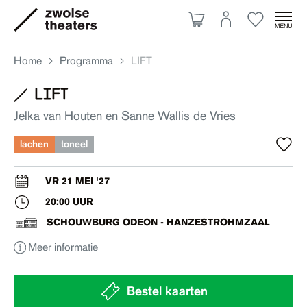
Home
Programma
LIFT
lift
Aanbod
Jelka van Houten en Sanne Wallis de Vries
lachen
toneel
Je bezoek
VR 21 MEI '27
20:00 UUR
Over ons
SCHOUWBURG ODEON - HANZESTROHMZAAL
Meer informatie
Eten & drinken
Ruimte huren
Bestel kaarten