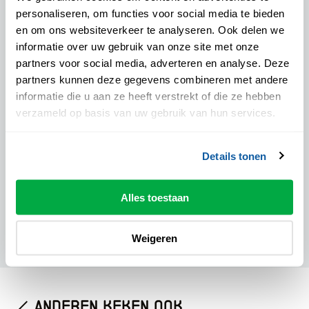
20:00 uur
personaliseren, om functies voor social media te bieden
Pauze:
en om ons websiteverkeer te analyseren. Ook delen we
Nog niet bekend
informatie over uw gebruik van onze site met onze
Drankje inclusief:
partners voor social media, adverteren en analyse. Deze
Ja
partners kunnen deze gegevens combineren met andere
informatie die u aan ze heeft verstrekt of die ze hebben
Podiumpas geaccepteerd:
verzameld op basis van uw gebruik van hun services.
Ja
Details tonen
Prijzen
Zaalplattegrond
Alles toestaan
Credits
Weigeren
anderen keken ook