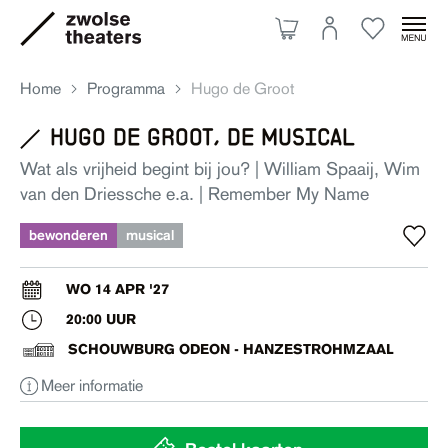
Home
Programma
Hugo de Groot
hugo de groot, de musical
Aanbod
Wat als vrijheid begint bij jou? | William Spaaij, Wim
van den Driessche e.a. | Remember My Name
Je bezoek
bewonderen
musical
WO 14 APR '27
Over ons
20:00 UUR
SCHOUWBURG ODEON - HANZESTROHMZAAL
Eten & drinken
Meer informatie
Ruimte huren