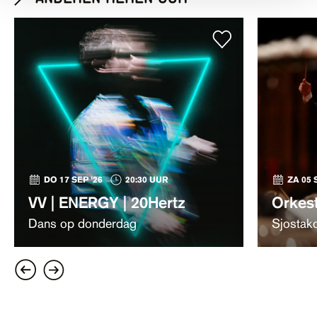
DO 17 SEP '26
20:30 UUR
ZA 05 
VV | ENERGY | 20Hertz
Orkes
Dans op donderdag
Sjostako