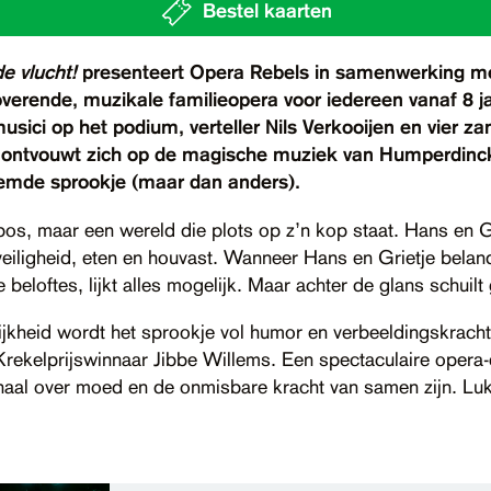
Bestel kaarten
de vlucht!
presenteert Opera Rebels in samenwerking 
overende, muzikale familieopera voor iedereen vanaf 8 
sici op het podium, verteller Nils Verkooijen en vier z
) ontvouwt zich op de magische muziek van Humperdin
oemde sprookje (maar dan anders).
os, maar een wereld die plots op z’n kop staat. Hans en Gr
veiligheid, eten en houvast. Wanneer Hans en Grietje belande
beloftes, lijkt alles mogelijk. Maar achter de glans schuil
kheid wordt het sprookje vol humor en verbeeldingskracht 
Krekelprijswinnaar Jibbe Willems. Een spectaculaire opera-
rhaal over moed en de onmisbare kracht van samen zijn. Lu