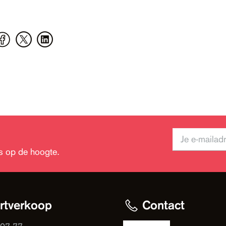
jks op de hoogte.
rtverkoop
Contact