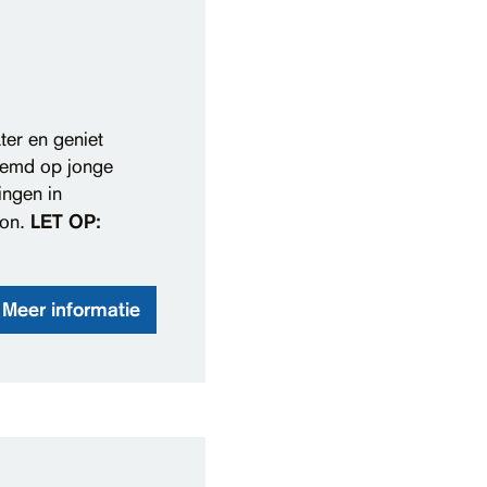
er en geniet
stemd op jonge
ingen in
eon.
LET OP:
Meer informatie