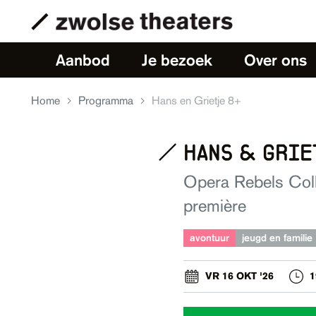
Aanbod
Je bezoek
Over ons
Home
Programma
Hans en Grietje 8+
hans & griet
Opera Rebels Coll
première
avontuur
jeugd en familie
VR 16 OKT '26
1