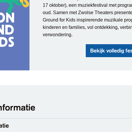
17 oktober), een muziekfestival met progr
oud. Samen met Zwolse Theaters presen
Ground for Kids inspirerende muzikale pr
kinderen en families, vol ontdekking, verbi
verwondering.
Bekijk volledig f
nformatie
atie