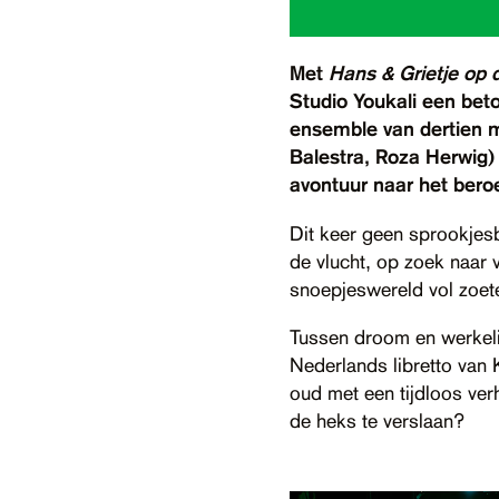
Met
Hans & Grietje op 
Studio Youkali een bet
ensemble van dertien mu
Balestra, Roza Herwig
avontuur naar het ber
Dit keer geen sprookjesb
de vlucht, op zoek naar 
snoepjeswereld vol zoete 
Tussen droom en werkelij
Nederlands libretto van 
oud met een tijdloos ve
de heks te verslaan?