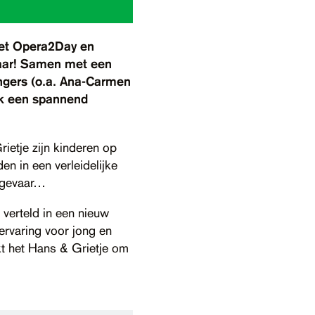
met Opera2Day en
jaar! Samen met een
angers (o.a. Ana-Carmen
ck een spannend
ietje zijn kinderen op
n in een verleidelijke
t gevaar…
verteld in een nieuw
ervaring voor jong en
kt het Hans & Grietje om