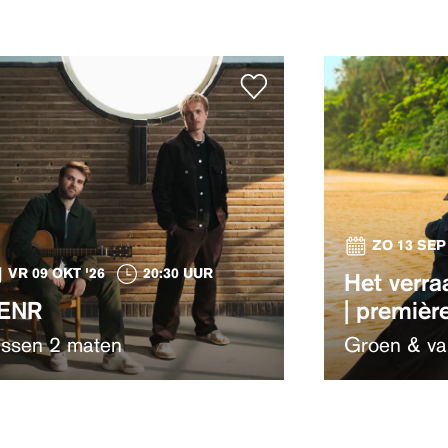
ZO 13 SEP 
VR 09 OKT '26
20:30 UUR
Het verra
ENR
| premièr
ussen 2 maten
Groen & va