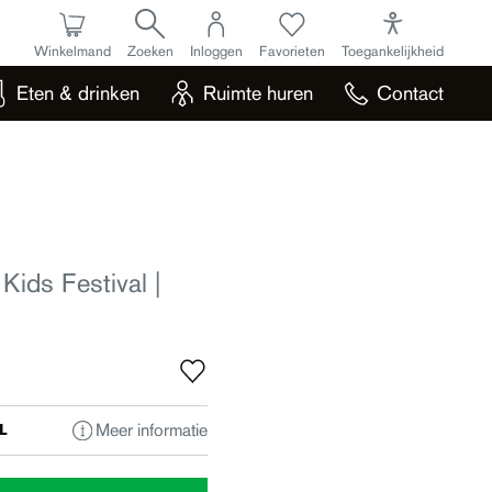
Winkelmand
Zoeken
Inloggen
Favorieten
Toegankelijkheid
Eten & drinken
Ruimte huren
Contact
ids Festival |
Meer informatie
L