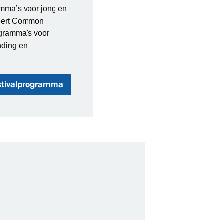
amma’s voor jong en
teert Common
ogramma's voor
nding en
estivalprogramma