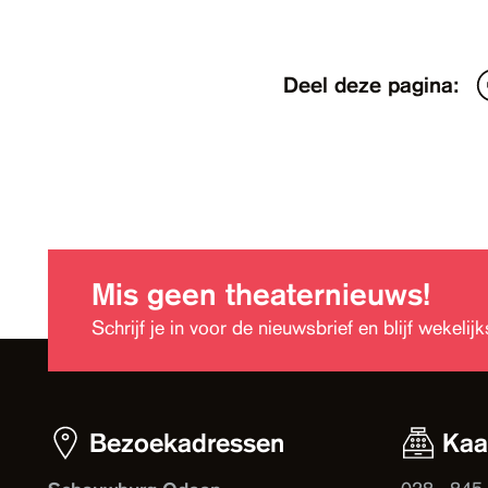
Deel deze pagina:
Mis geen theaternieuws!
Schrijf je in voor de nieuwsbrief en blijf wekeli
Bezoekadressen
Kaa