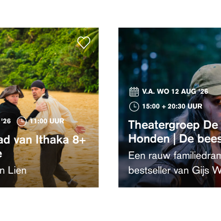
V.A. WO 12 AUG '26
15:00 + 20:30 UUR
'26
11:00 UUR
Theatergroep De
Honden | De bee
ad van Ithaka 8+
e
Een rauw familiedra
n Lien
bestseller van Gijs W