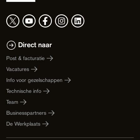
Direct naar
Post & facturatie
Vacatures
Info voor gezelschappen
Technische info
Team
Businesspartners
De Werkplaats