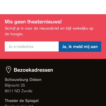
Mis geen theaternieuws!
Schrijf je in voor de nieuwsbrief en blijf wekelijks op
de hoogte.
Ja, ik meld mij aan
Bezoekadressen
Schouwburg Odeon
Blijmarkt 25
8011 ND Zwolle
Theater de Spiegel