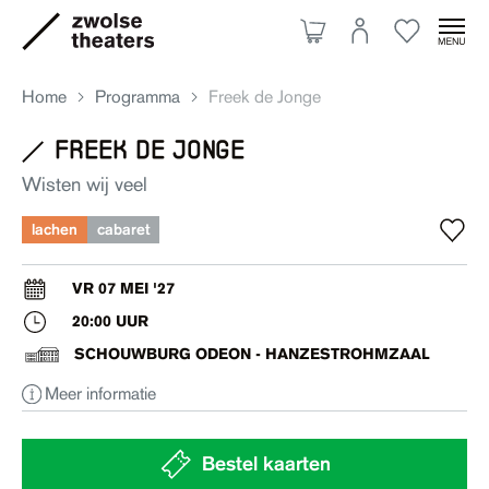
Home
Programma
Freek de Jonge
freek de jonge
Aanbod
Wisten wij veel
lachen
cabaret
Je bezoek
VR 07 MEI '27
20:00 UUR
Over ons
SCHOUWBURG ODEON - HANZESTROHMZAAL
Meer informatie
Eten & drinken
Ruimte huren
Bestel kaarten