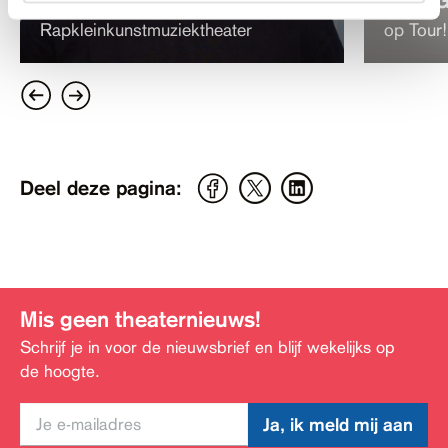
Een Beetje Vies Met Z'n Drieën |
Rapkleinkunstmuziektheater
op Tour!
Deel deze pagina:
Mis geen theaternieuws!
Schrijf je in voor de nieuwsbrief en blijf wekelijks op
de hoogte.
Ja, ik meld mij aan