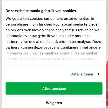
Deze website maakt gebruik van cookies
Zaalplattegrond
We gebruiken cookies om content en advertenties te
personaliseren, om functies voor social media te bieden
en om ons websiteverkeer te analyseren. Ook delen we
informatie over uw gebruik van onze site met onze
anderen keken ook
partners voor social media, adverteren en analyse. Deze
partners kunnen deze gegevens combineren met andere
informatie die u aan ze heeft verstrekt of die ze hebben
verzameld op basis van uw gebruik van hun services.
Details tonen
Alles toestaan
DO 20 AUG '26
20:00 UUR
MA 28 
Ron van Zalmsaus
Weigeren
Echt 