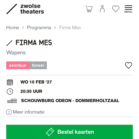
Home
Programma
Firma Mes
firma mes
Aanbod
Wapens
avontuur
toneel
Je bezoek
WO 10 FEB '27
20:30 UUR
Over ons
SCHOUWBURG ODEON - DOMMERHOLTZAAL
Meer informatie
Eten & drinken
Ruimte huren
Bestel kaarten