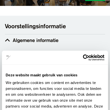
Voorstellingsinformatie
Algemene informatie
Locatie:
Schouwburg Odeon - Dommerholtzaal
Aanvangstijd:
20:30 uur
Deze website maakt gebruik van cookies
Pauze:
We gebruiken cookies om content en advertenties te
Nog niet bekend
personaliseren, om functies voor social media te bieden
Drankje inclusief:
en om ons websiteverkeer te analyseren. Ook delen we
Ja
informatie over uw gebruik van onze site met onze
Podiumpas geaccepteerd:
partners voor social media, adverteren en analyse. Deze