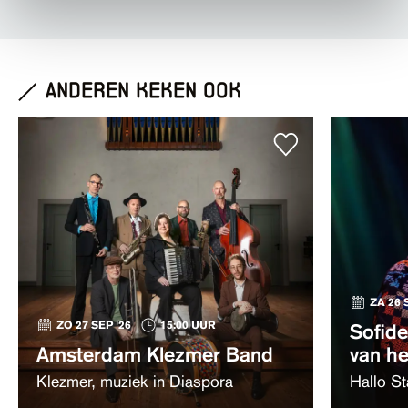
anderen keken ook
ZA 26 
ZO 27 SEP '26
15:00 UUR
Sofide
Amsterdam Klezmer Band
van h
Klezmer, muziek in Diaspora
Hallo S