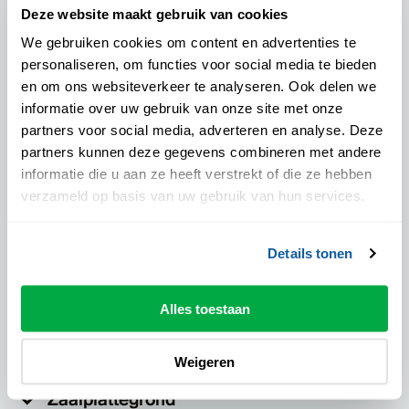
Deze website maakt gebruik van cookies
Locatie:
We gebruiken cookies om content en advertenties te
Schouwburg Odeon - Hanzestrohmzaal
personaliseren, om functies voor social media te bieden
Aanvangstijd:
en om ons websiteverkeer te analyseren. Ook delen we
14:30 uur
informatie over uw gebruik van onze site met onze
Eindtijd:
partners voor social media, adverteren en analyse. Deze
02.00 uur
partners kunnen deze gegevens combineren met andere
Pauze:
informatie die u aan ze heeft verstrekt of die ze hebben
Nog niet bekend
verzameld op basis van uw gebruik van hun services.
Drankje inclusief:
Ja
Details tonen
Podiumpas geaccepteerd:
Ja
Alles toestaan
Prijzen
Weigeren
Zaalplattegrond