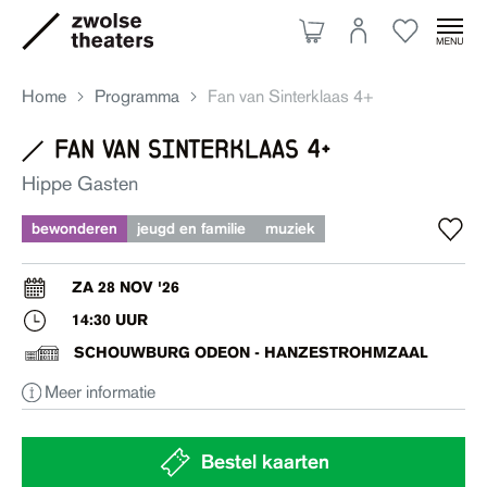
Home
Programma
Fan van Sinterklaas 4+
fan van sinterklaas 4+
Aanbod
Hippe Gasten
bewonderen
jeugd en familie
muziek
Je bezoek
ZA 28 NOV '26
14:30 UUR
Over ons
SCHOUWBURG ODEON - HANZESTROHMZAAL
Meer informatie
Eten & drinken
Ruimte huren
Bestel kaarten