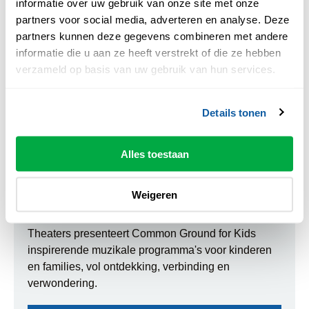
informatie over uw gebruik van onze site met onze
partners voor social media, adverteren en analyse. Deze
partners kunnen deze gegevens combineren met andere
informatie die u aan ze heeft verstrekt of die ze hebben
verzameld op basis van uw gebruik van hun services.
Details tonen
Common Ground for Kids
Alles toestaan
Deze voorstelling maakt deel uit van Common
Weigeren
Ground (10 t/m 17 oktober), een muziekfestival met
programma’s voor jong en oud. Samen met Zwolse
Theaters presenteert Common Ground for Kids
inspirerende muzikale programma's voor kinderen
en families, vol ontdekking, verbinding en
verwondering.