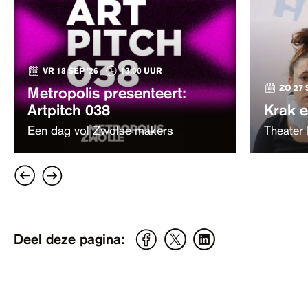
VR 18 SEP '26
13:00 UUR
ZO 27 
Metropolis presenteert:
Artpitch 038
Krak e
Een dag vol Zwolse makers
Theater 
Deel deze pagina: