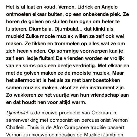
Contact
Het is al laat en koud. Vernon, Lidrick en Angelo
ontmoeten elkaar buiten, op een onbekende plek. Ze
Toegankelijkheid
horen de golven en sluiten hun ogen om beter te
luisteren. Djumbala, Djumbala!... dat klinkt als
muziek! Zulke mooie muziek willen ze zelf ook wel
maken. Ze tikken en trommelen op alles wat ze om
zich heen vinden. Op sommige voorwerpen kan je
zelf een liedje fluiten! De vrienden worden er vrolijk
van en soms ook een beetje verdrietig. Met elkaar en
met de golven maken ze de mooiste muziek. Maar
het allermooist is het als ze met bamboestokken
samen muziek maken, alsof ze één instrument zijn.
Zo wakkeren ze het vuurtje van hun vriendschap aan
en dat houdt hen voor altijd warm.
Djumbala!
is de nieuwe productie van Oorkaan in
samenwerking met componist en percussionist Vernon
Chatlein. Thuis in de Afro Curaçaose traditie baseert
Vernon zijn nieuwe composities op Muzik di Zumbi en