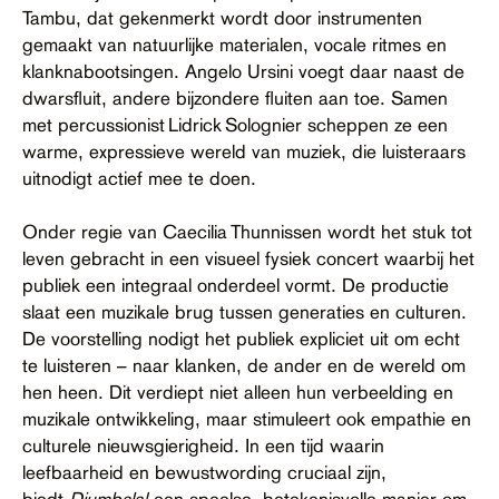
Tambu, dat gekenmerkt wordt door instrumenten
gemaakt van natuurlijke materialen, vocale ritmes en
klanknabootsingen. Angelo Ursini voegt daar naast de
dwarsfluit, andere bijzondere fluiten aan toe. Samen
met percussionist Lidrick Solognier scheppen ze een
warme, expressieve wereld van muziek, die luisteraars
uitnodigt actief mee te doen.
Onder regie van Caecilia Thunnissen wordt het stuk tot
leven gebracht in een visueel fysiek concert waarbij het
publiek een integraal onderdeel vormt. De productie
slaat een muzikale brug tussen generaties en culturen.
De voorstelling nodigt het publiek expliciet uit om echt
te luisteren – naar klanken, de ander en de wereld om
hen heen. Dit verdiept niet alleen hun verbeelding en
muzikale ontwikkeling, maar stimuleert ook empathie en
culturele nieuwsgierigheid. In een tijd waarin
leefbaarheid en bewustwording cruciaal zijn,
biedt
Djumbala!
een speelse, betekenisvolle manier om