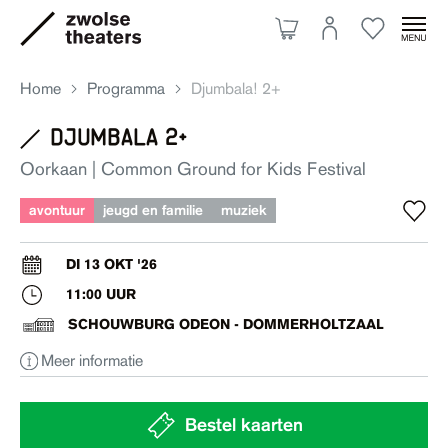
Home
Programma
Djumbala! 2+
djumbala 2+
Aanbod
Oorkaan | Common Ground for Kids Festival
avontuur
jeugd en familie
muziek
Je bezoek
DI 13 OKT '26
11:00 UUR
Over ons
SCHOUWBURG ODEON - DOMMERHOLTZAAL
Meer informatie
Eten & drinken
Ruimte huren
Bestel kaarten