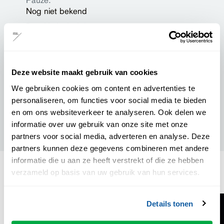
Nog niet bekend
Drankje inclusief:
Ja
Podiumpas geaccepteerd:
Ja
Deze website maakt gebruik van cookies
We gebruiken cookies om content en advertenties te
Prijzen
personaliseren, om functies voor social media te bieden
en om ons websiteverkeer te analyseren. Ook delen we
Zaalplattegrond
informatie over uw gebruik van onze site met onze
partners voor social media, adverteren en analyse. Deze
partners kunnen deze gegevens combineren met andere
informatie die u aan ze heeft verstrekt of die ze hebben
verzameld op basis van uw gebruik van hun services.
anderen keken ook
Details tonen