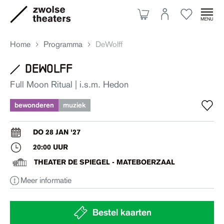
Home
Programma
DeWolff
dewolff
Aanbod
Full Moon Ritual | i.s.m. Hedon
bewonderen
muziek
Je bezoek
DO 28 JAN '27
20:00 UUR
Over ons
THEATER DE SPIEGEL - MATEBOERZAAL
Meer informatie
Eten & drinken
Ruimte huren
Bestel kaarten