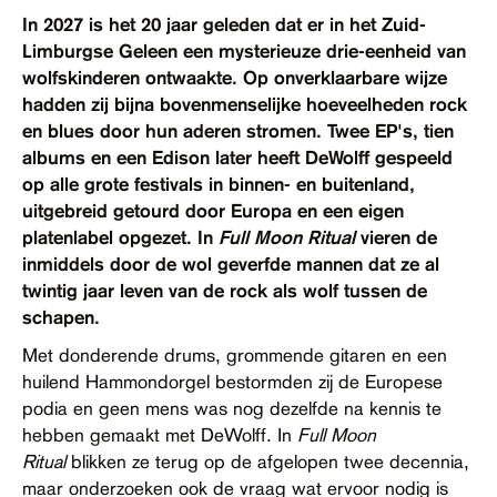
Contact
In 2027 is het 20 jaar geleden dat er in het Zuid-
Limburgse Geleen een mysterieuze drie-eenheid van
Toegankelijkheid
wolfskinderen ontwaakte. Op onverklaarbare wijze
hadden zij bijna bovenmenselijke hoeveelheden rock
en blues door hun aderen stromen. Twee EP's, tien
albums en een Edison later heeft DeWolff gespeeld
op alle grote festivals in binnen- en buitenland,
uitgebreid getourd door Europa en een eigen
platenlabel opgezet. In
Full Moon Ritual
vieren de
inmiddels door de wol geverfde mannen dat ze al
twintig jaar leven van de rock als wolf tussen de
schapen.
Met donderende drums, grommende gitaren en een
huilend Hammondorgel bestormden zij de Europese
podia en geen mens was nog dezelfde na kennis te
hebben gemaakt met DeWolff. In
Full Moon
Ritual
blikken ze terug op de afgelopen twee decennia,
maar onderzoeken ook de vraag wat ervoor nodig is