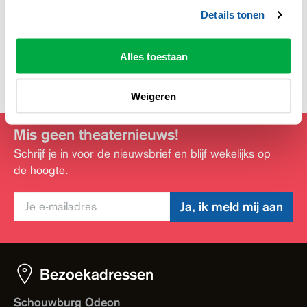
Details tonen
Deel deze pagina:
Alles toestaan
Weigeren
Mis geen theaternieuws!
Schrijf je in voor de nieuwsbrief en blijf wekelijks op
de hoogte.
Ja, ik meld mij aan
Bezoekadressen
Schouwburg Odeon