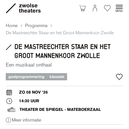
Home
Programma
De Mastreechter Staar en het Groot Mannenkoor Zwolle
de mastreechter staar en het
Aanbod
groot mannenkoor zwolle
Een muzikaal onthaal
Je bezoek
gastprogrammering
klassiek
Over ons
ZO 08 NOV '26
14:30 UUR
Eten & drinken
THEATER DE SPIEGEL - MATEBOERZAAL
Meer informatie
Ruimte huren