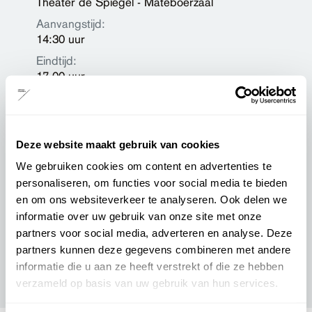
Theater de Spiegel - Mateboerzaal
Aanvangstijd:
14:30 uur
Eindtijd:
17.00 uur
Pauze:
Met pauze
Drankje inclusief:
Deze website maakt gebruik van cookies
Ja
We gebruiken cookies om content en advertenties te
Podiumpas geaccepteerd:
personaliseren, om functies voor social media te bieden
Nee
en om ons websiteverkeer te analyseren. Ook delen we
informatie over uw gebruik van onze site met onze
partners voor social media, adverteren en analyse. Deze
Prijzen
partners kunnen deze gegevens combineren met andere
informatie die u aan ze heeft verstrekt of die ze hebben
Zaalplattegrond
verzameld op basis van uw gebruik van hun services.