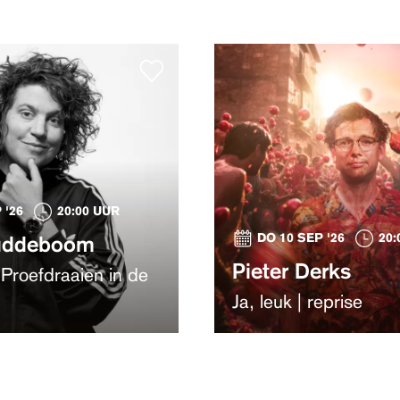
 '26
20:00 UUR
DO 10 SEP '26
20:
uddeboom
Pieter Derks
 Proefdraaien in de
Ja, leuk | reprise