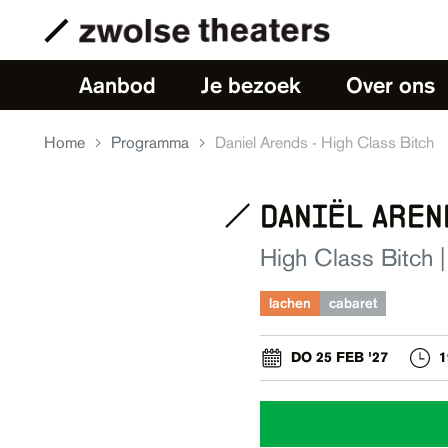
Aanbod
Je bezoek
Over ons
Home
Programma
Daniel Arends - High Class Bitch
daniël aren
High Class Bitch |
lachen
cabaret
DO 25 FEB '27
1