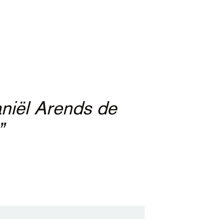
aniël Arends de
”