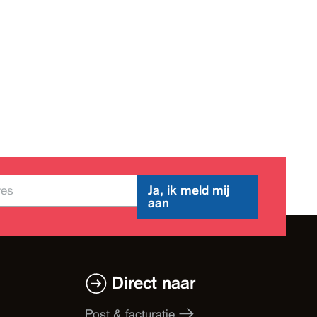
Ja, ik meld mij
aan
Direct naar
Post & facturatie