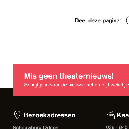
Deel deze pagina:
Mis geen theaternieuws!
Schrijf je in voor de nieuwsbrief en blijf wekeli
Bezoekadressen
Kaa
038 - 845
Schouwburg Odeon