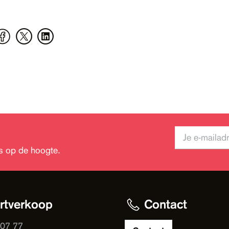
jks op de hoogte.
rtverkoop
Contact
 07 77