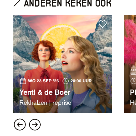
anderen keken ook
WO 23 SEP '26
20:00 UUR
Yentl & de Boer
P
Rekhalzen | reprise
Ha