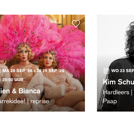
MA 28 SEP '26 + DI 29 SEP '26
WO 23 SEP
20:00 UUR
Kim Sch
lien & Bianca
Hardleers |
rrekidee! | reprise
Paap