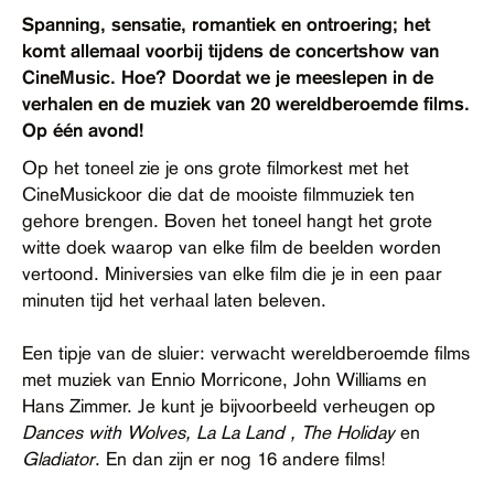
Contact
Spanning, sensatie, romantiek en ontroering; het
komt allemaal voorbij tijdens de concertshow van
Toegankelijkheid
CineMusic. Hoe? Doordat we je meeslepen in de
verhalen en de muziek van 20 wereldberoemde films.
Op één avond!
Op het toneel zie je ons grote filmorkest met het
CineMusickoor die dat de mooiste filmmuziek ten
gehore brengen. Boven het toneel hangt het grote
witte doek waarop van elke film de beelden worden
vertoond. Miniversies van elke film die je in een paar
minuten tijd het verhaal laten beleven.
Een tipje van de sluier: verwacht wereldberoemde films
met muziek van Ennio Morricone, John Williams en
Hans Zimmer. Je kunt je bijvoorbeeld verheugen op
Dances with Wolves, La La Land , The Holiday
en
Gladiator
. En dan zijn er nog 16 andere films!