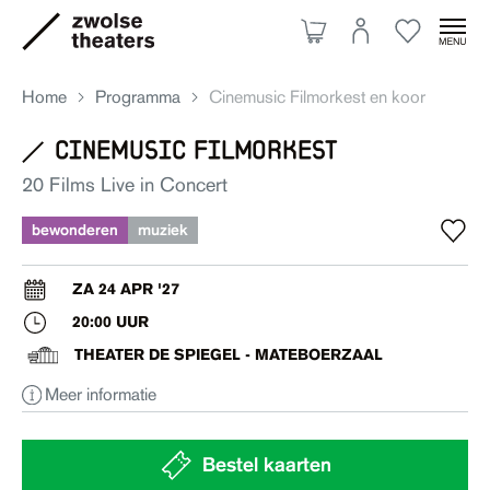
Home
Programma
Cinemusic Filmorkest en koor
cinemusic filmorkest
Aanbod
20 Films Live in Concert
bewonderen
muziek
Je bezoek
ZA 24 APR '27
20:00 UUR
Over ons
THEATER DE SPIEGEL - MATEBOERZAAL
Meer informatie
Eten & drinken
Ruimte huren
Bestel kaarten