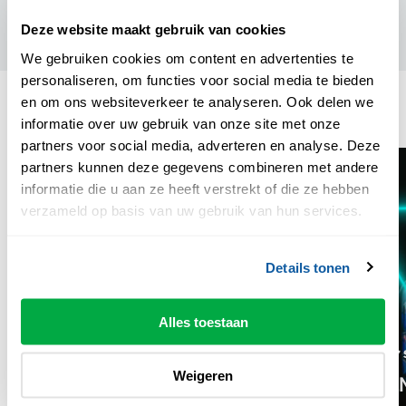
Zaalplattegrond
Deze website maakt gebruik van cookies
We gebruiken cookies om content en advertenties te
personaliseren, om functies voor social media te bieden
en om ons websiteverkeer te analyseren. Ook delen we
anderen keken ook
informatie over uw gebruik van onze site met onze
partners voor social media, adverteren en analyse. Deze
partners kunnen deze gegevens combineren met andere
informatie die u aan ze heeft verstrekt of die ze hebben
verzameld op basis van uw gebruik van hun services.
Details tonen
Alles toestaan
VR 25 SEP '26
20:00 UUR
DO 17 
As I Left My Fathers House
Weigeren
VV | E
New Dutch Connections ism SLAG |