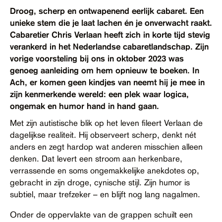
Contact
Droog, scherp en ontwapenend eerlijk cabaret. Een
unieke stem die je laat lachen én je onverwacht raakt.
Toegankelijkheid
Cabaretier Chris Verlaan heeft zich in korte tijd stevig
verankerd in het Nederlandse cabaretlandschap. Zijn
vorige voorsteling bij ons in oktober 2023 was
genoeg aanleiding om hem opnieuw te boeken. In
Ach, er komen geen kindjes van neemt hij je mee in
zijn kenmerkende wereld: een plek waar logica,
ongemak en humor hand in hand gaan.
Met zijn autistische blik op het leven fileert Verlaan de
dagelijkse realiteit. Hij observeert scherp, denkt nét
anders en zegt hardop wat anderen misschien alleen
denken. Dat levert een stroom aan herkenbare,
verrassende en soms ongemakkelijke anekdotes op,
gebracht in zijn droge, cynische stijl. Zijn humor is
subtiel, maar trefzeker – en blijft nog lang nagalmen.
Onder de oppervlakte van de grappen schuilt een