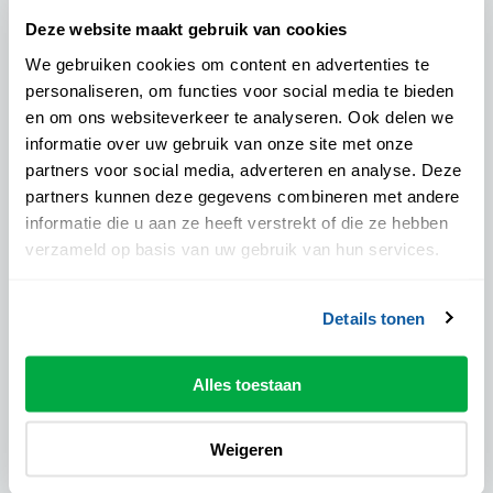
Voorstellingsinformatie
Deze website maakt gebruik van cookies
We gebruiken cookies om content en advertenties te
Algemene informatie
personaliseren, om functies voor social media te bieden
en om ons websiteverkeer te analyseren. Ook delen we
Locatie:
informatie over uw gebruik van onze site met onze
SIO - Zwolle Zuid
partners voor social media, adverteren en analyse. Deze
Aanvangstijd:
partners kunnen deze gegevens combineren met andere
20:00 uur
informatie die u aan ze heeft verstrekt of die ze hebben
Eindtijd:
verzameld op basis van uw gebruik van hun services.
21.30 uur
Pauze:
Details tonen
Nog niet bekend
Drankje inclusief:
Alles toestaan
Nee
Podiumpas geaccepteerd:
Nee
Weigeren