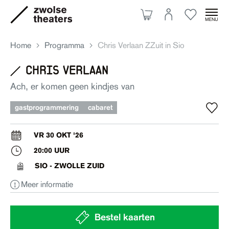
Home
Programma
Chris Verlaan ZZuit in Sio
chris verlaan
Aanbod
Ach, er komen geen kindjes van
gastprogrammering
cabaret
Je bezoek
VR 30 OKT '26
20:00 UUR
Over ons
SIO - ZWOLLE ZUID
Meer informatie
Eten & drinken
Ruimte huren
Bestel kaarten