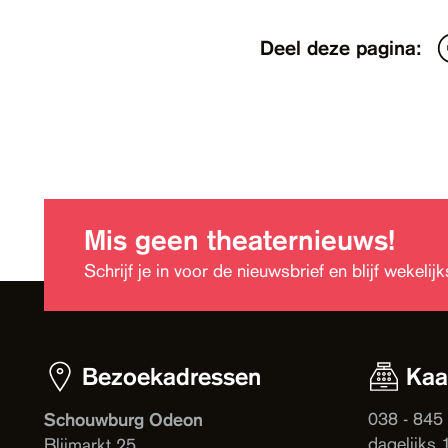
Deel deze pagina:
Mis geen theaternieuws!
Schrijf je in voor de nieuwsbrief en blijf wekeli
Bezoekadressen
Kaa
038 - 845
Schouwburg Odeon
dagelijks 
Blijmarkt 25