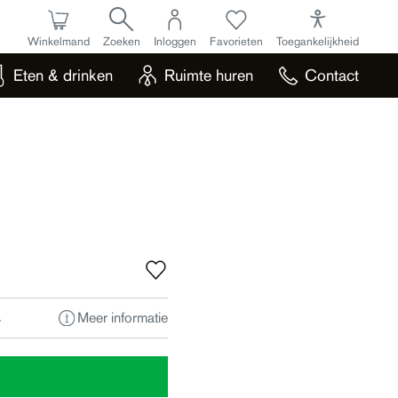
Winkelmand
Zoeken
Inloggen
Favorieten
Toegankelijkheid
Eten & drinken
Ruimte huren
Contact
Meer informatie
L