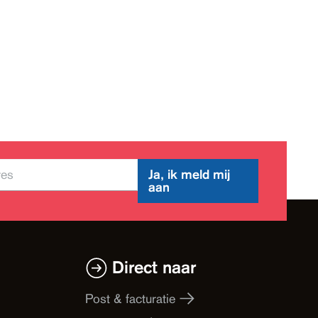
Ja, ik meld mij
aan
Direct naar
Post & facturatie