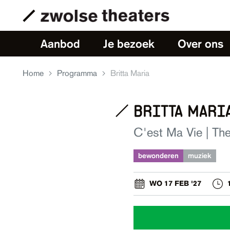
Aanbod
Je bezoek
Over ons
Home
Programma
Britta Maria
britta mari
C'est Ma Vie | Th
bewonderen
muziek
WO 17 FEB '27