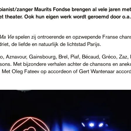
pianist/zanger Maurits Fondse brengen al vele jaren met
t theater. Ook hun eigen werk wordt geroemd door o.a. 
Ma Vie
spelen zij ontroerende en opzwepende Franse chanso
iet, de liefde en natuurlijk de lichtstad Parijs.
 Aznavour, Gainsbourg, Brel, Piaf, Bécaud, Gréco, Zaz, P
ons. Met bijzondere verhalen achter de chansons en anek
. Met Oleg Fateev op accordeon of Gert Wantenaar accor