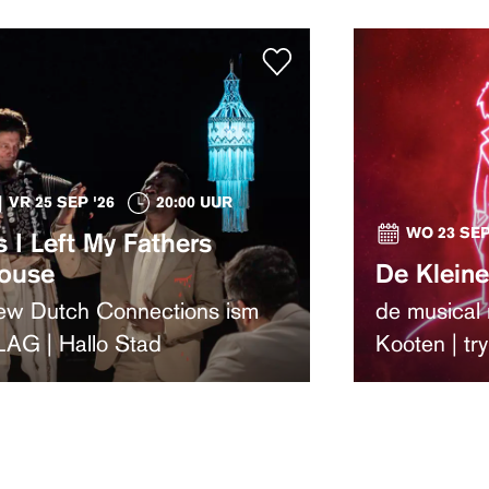
VR 25 SEP '26
20:00 UUR
WO 23 SEP
s I Left My Fathers
ouse
De Kleine
ew Dutch Connections ism
de musical
AG | Hallo Stad
Kooten | try