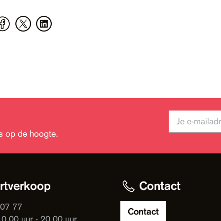
jks op de hoogte.
rtverkoop
Contact
 07 77
Contact
10.00 uur - 20.00 uur