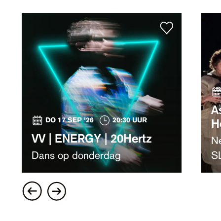
A
DO 17 SEP '26
20:30 UUR
H
VV | ENERGY | 20Hertz
N
Dans op donderdag
SL