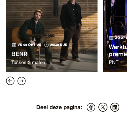
ZO 27 
VR 09 OKT '26
20:30 UUR
Werktu
BENR
premi
Tussen 2 maten
PNT
Deel deze pagina: