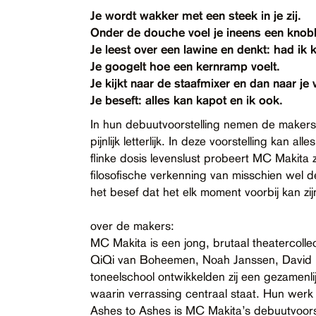
Contact
Je wordt wakker met een steek in je zij.
Onder de douche voel je ineens een knobb
Toegankelijkheid
Je leest over een lawine en denkt: had ik k
Je googelt hoe een kernramp voelt.
Je kijkt naar de staafmixer en dan naar je v
Je beseft: alles kan kapot en ik ook.
In hun debuutvoorstelling nemen de makers 
pijnlijk letterlijk. In deze voorstelling kan
flinke dosis levenslust probeert MC Makita 
filosofische verkenning van misschien wel 
het besef dat het elk moment voorbij kan zij
over de makers:
MC Makita is een jong, brutaal theatercolle
QiQi van Boheemen, Noah Janssen, David 
toneelschool ontwikkelden zij een gezamenli
waarin verrassing centraal staat. Hun werk is
Ashes to Ashes is MC Makita’s debuutvoorste