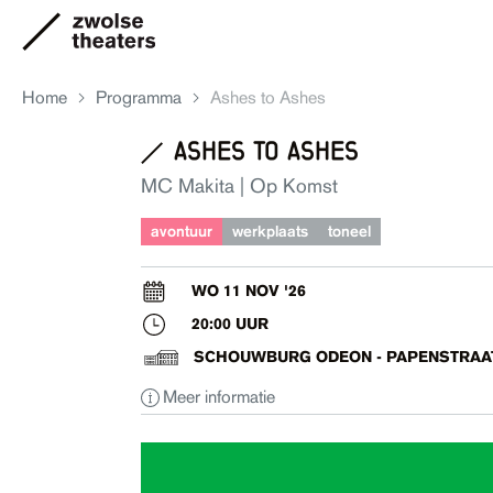
Home
Programma
Ashes to Ashes
ashes to ashes
Aanbod
MC Makita | Op Komst
avontuur
werkplaats
toneel
Je bezoek
WO 11 NOV '26
20:00 UUR
Over ons
SCHOUWBURG ODEON - PAPENSTRAA
Meer informatie
Eten & drinken
Ruimte huren