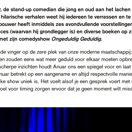
 de stand-up comedian die jong en oud aan het lachen 
hilarische verhalen weet hij iedereen te verrassen en 
ouwer heeft inmiddels zes avondvullende voorstellinge
es (waarvan hij grondlegger is) en diverse boeken op z
er met zijn comedyshow
Ongeduldig Geduldig
.
 de vinger op de zere plek van onze moderne maatschappij:
n zouden eens wat meer geduld voor elkaar moeten opbre
herpe inzichten houdt Anuar ons een spiegel voor en laat 
uar betrekt op een aangename en altijd respectvolle manier 
lke show uniek is. Het voelt alsof je een gesprek voert met 
voel voor timing zorgen ervoor dat je geen moment wilt mis