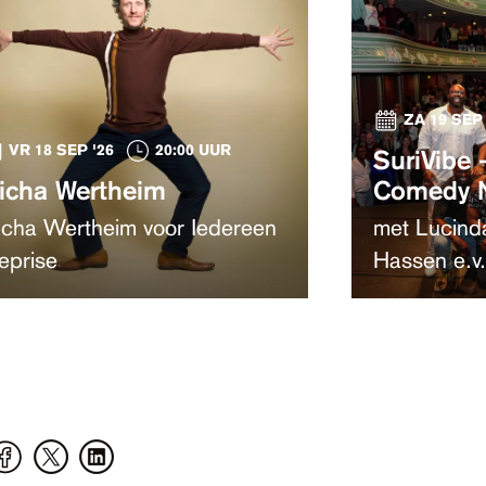
ZA 19 SEP 
VR 18 SEP '26
20:00 UUR
SuriVibe 
icha Wertheim
Comedy N
cha Wertheim voor Iedereen
met Lucind
reprise
Hassen e.v.