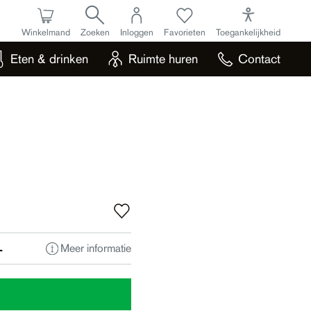
Winkelmand
Zoeken
Inloggen
Favorieten
Toegankelijkheid
Eten & drinken
Ruimte huren
Contact
Meer informatie
L