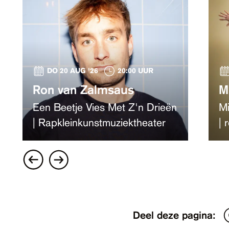
DO 20 AUG '26
20:00 UUR
Ron van Zalmsaus
M
Een Beetje Vies Met Z'n Drieën
Mi
| Rapkleinkunstmuziektheater
| 
Deel deze pagina: