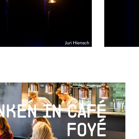
Juri Hiensch
nken in café
foyé