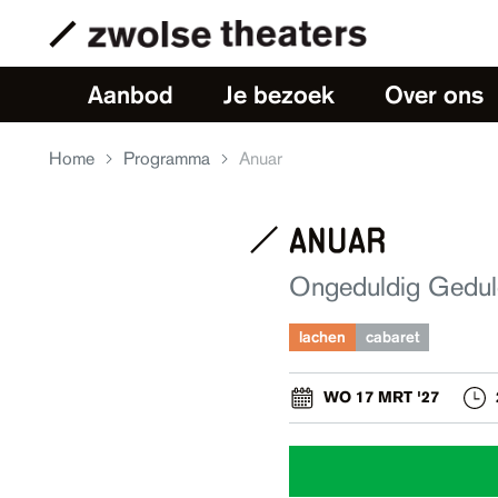
Aanbod
Je bezoek
Over ons
Home
Programma
Anuar
anuar
Ongeduldig Geduld
lachen
cabaret
WO 17 MRT '27