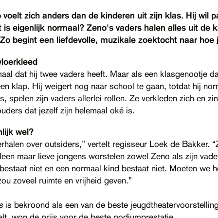
 voelt zich anders dan de kinderen uit zijn klas. Hij wil 
t is eigenlijk normaal? Zeno's vaders halen alles uit de
Zo begint een liefdevolle, muzikale zoektocht naar hoe je
 vloerkleed
aal dat hij twee vaders heeft. Maar als een klasgenootje d
n klap. Hij weigert nog naar school te gaan, totdat hij nor
, spelen zijn vaders allerlei rollen. Ze verkleden zich en zi
ders dat jezelf zijn helemaal oké is.
lijk wel?
rhalen over outsiders,” vertelt regisseur Loek de Bakker. “
lleen maar lieve jongens worstelen zowel Zeno als zijn vade
estaat niet en een normaal kind bestaat niet. Moeten we h
u zoveel ruimte en vrijheid geven.”
s
is bekroond als een van de beste jeugdtheatervoorstellin
elt, won de prijs voor de beste podiumprestatie.