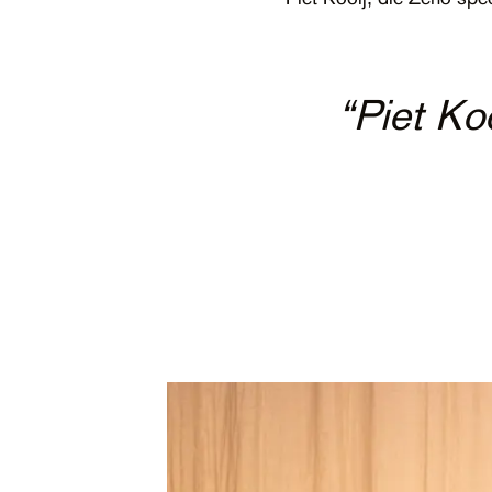
“Liefdevoll
“Hartverscheu
“Piet Ko