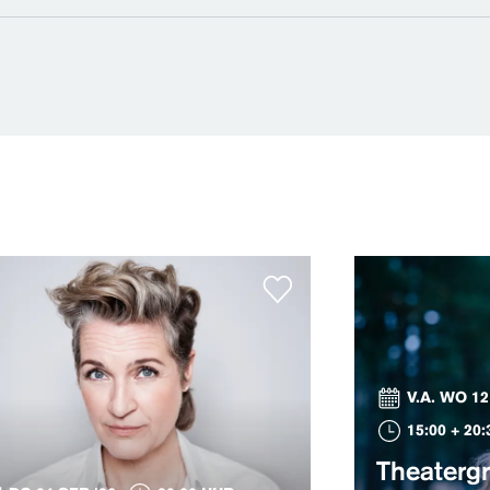
V.A. WO 12
15:00 + 20
Theaterg