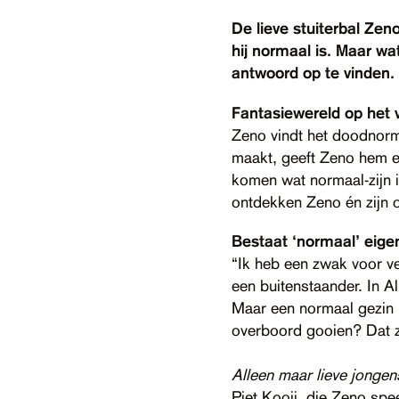
De lieve stuiterbal Zeno
hij normaal is. Maar wa
antwoord op te vinden. 
Fantasiewereld op het
Zeno vindt het doodnorm
maakt, geeft Zeno hem ee
komen wat normaal-zijn is
ontdekken Zeno én zijn ou
Bestaat ‘normaal’ eigen
“Ik heb een zwak voor ve
een buitenstaander. In A
Maar een normaal gezin b
overboord gooien? Dat zo
Alleen maar lieve jongen
Piet Kooij, die Zeno spe