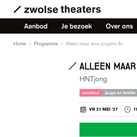
Aanbod
Je bezoek
Over ons
Home
Programma
Alleen maar lieve jongens 8+
alleen maar
HNTjong
avontuur
jeugd en familie
VR 21 MEI '27
1