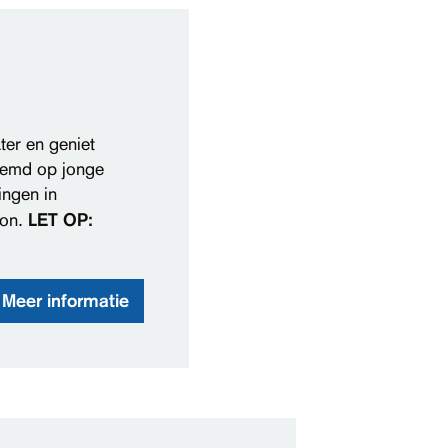
er en geniet
stemd op jonge
ingen in
eon.
LET OP:
Meer informatie