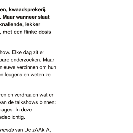
jen, kwaadsprekerij.
n. Maar wanneer slaat
knallende, lekker
, met een flinke dosis
how. Elke dag zit er
wbare onderzoeken. Maar
l nieuws verzinnen om hun
en leugens en weten ze
en en verdraaien wat er
 van de talkshows binnen:
nages. In deze
edeplichtig.
riends
van De zAAk A,