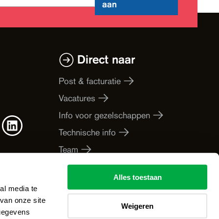
aan
Direct naar
Post & facturatie
Vacatures
Info voor gezelschappen
Technische info
Team
Businesspartners
Alles toestaan
De Werkplaats
al media te
van onze site
Weigeren
 gegevens