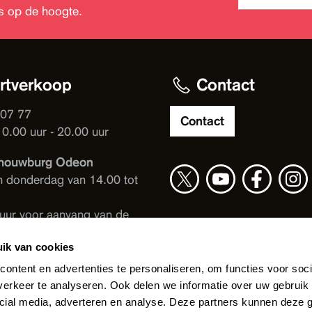
jks op de hoogte.
rtverkoop
Contact
 07 77
Contact
10.00 uur - 20.00 uur
houwburg Odeon
n donderdag van 14.00 tot
 uur voor aanvang van de
ng
ik van cookies
e Spiegel
ontent en advertenties te personaliseren, om functies voor soci
 uur voor aanvang van de
erkeer te analyseren. Ook delen we informatie over uw gebruik 
ng
cial media, adverteren en analyse. Deze partners kunnen deze