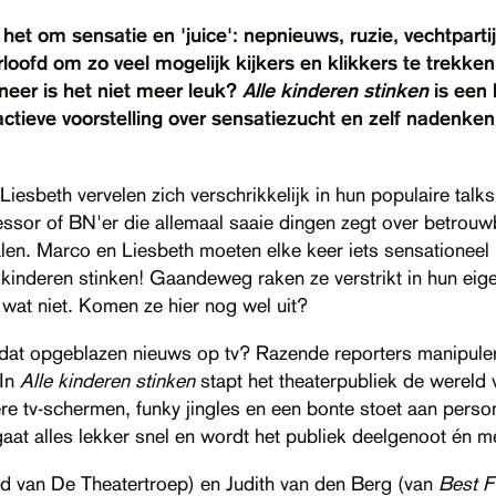
 het om sensatie en 'juice': nepnieuws, ruzie, vechtparti
rloofd om zo veel mogelijk kijkers en klikkers te trekke
er is het niet meer leuk?
Alle kinderen stinken
is een 
actieve voorstelling over sensatiezucht en zelf nadenken
iesbeth vervelen zich verschrikkelijk in hun populaire talks
essor of BN'er die allemaal saaie dingen zegt over betrou
dalen. Marco en Liesbeth moeten elke keer iets sensationee
 kinderen stinken! Gaandeweg raken ze verstrikt in hun eig
 wat niet. Komen ze hier nog wel uit?
at opgeblazen nieuws op tv? Razende reporters manipuler
 In
Alle kinderen stinken
stapt het theaterpubliek de wereld
re tv-schermen, funky jingles en een bonte stoet aan perso
at alles lekker snel en wordt het publiek deelgenoot én m
nd van De Theatertroep) en Judith van den Berg (van
Best F