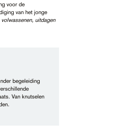
ing voor de
iging van het jonge
k volwassenen, uitdagen
onder begeleiding
verschillende
aats. Van knutselen
den.