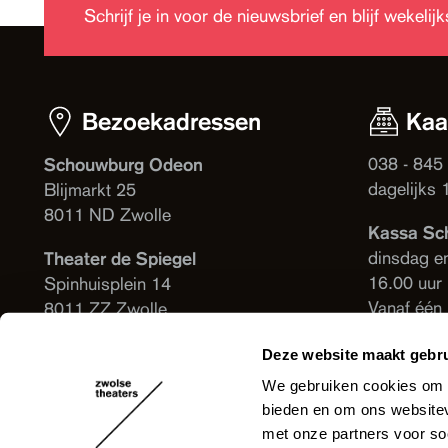
Schrijf je in voor de nieuwsbrief en blijf wekeli
Bezoekadressen
Kaa
038 - 845
Schouwburg Odeon
dagelijks 
Blijmarkt 25
8011 ND Zwolle
Kassa Sc
dinsdag e
Theater de Spiegel
16.00 uur
Spinhuisplein 14
Vanaf één
8011 ZZ Zwolle
voorstelli
Deze website maakt gebru
Theater d
We gebruiken cookies om c
Vanaf één
bieden en om ons websitev
voorstelli
met onze partners voor so