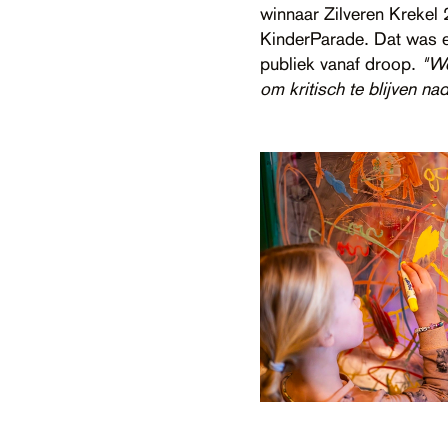
winnaar Zilveren Krekel 
KinderParade. Dat was e
publiek vanaf droop.
"We
om kritisch te blijven n