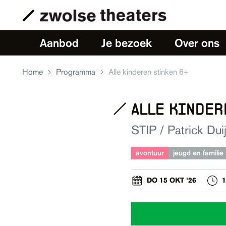
Aanbod
Je bezoek
Over ons
Home
Programma
Alle kinderen stinken 6+
alle kinder
STIP / Patrick Dui
avontuur
jeugd en familie
DO 15 OKT '26
1