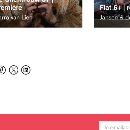
remière
Flat 6+ | 
rro van Lien
Jansen & d