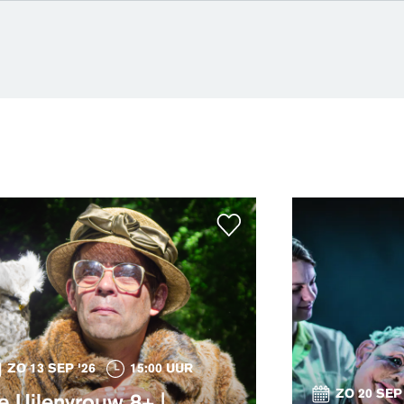
ZO 13 SEP '26
15:00 UUR
ZO 20 SEP 
e Uilenvrouw 8+ |