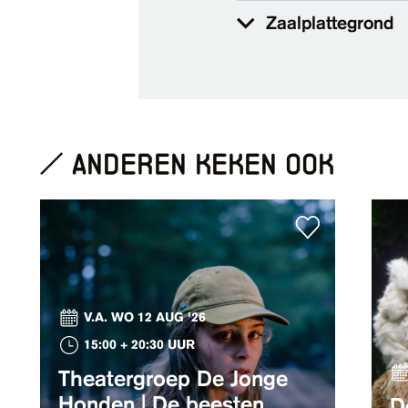
Zaalplattegrond
anderen keken ook
V.A. WO 12 AUG '26
15:00 + 20:30 UUR
Theatergroep De Jonge
Honden | De beesten
D