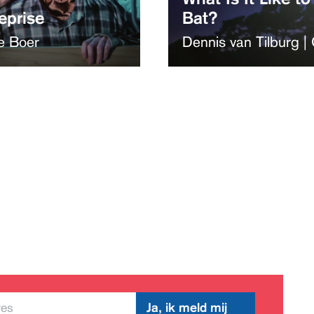
reprise
Bat?
e Boer
Dennis van Tilburg 
Ja, ik meld mij