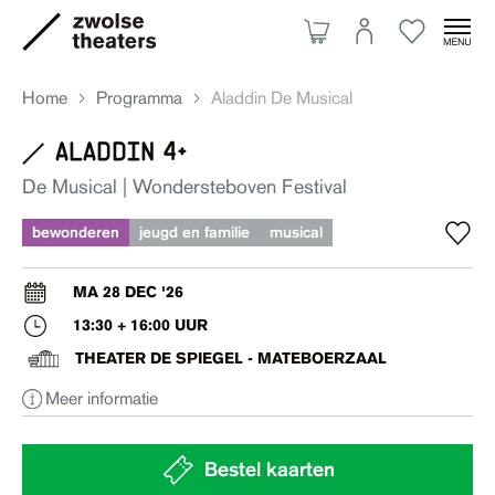
Home
Programma
Aladdin De Musical
aladdin 4+
Aanbod
De Musical | Wondersteboven Festival
bewonderen
jeugd en familie
musical
Je bezoek
MA 28 DEC '26
13:30 + 16:00 UUR
Over ons
THEATER DE SPIEGEL - MATEBOERZAAL
Meer informatie
Eten & drinken
Ruimte huren
Bestel kaarten