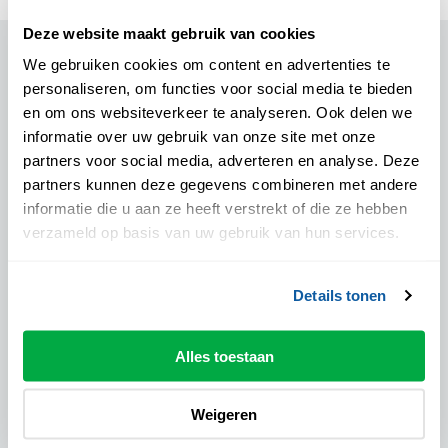
Deze website maakt gebruik van cookies
Voorstellingsinformatie
We gebruiken cookies om content en advertenties te
personaliseren, om functies voor social media te bieden
en om ons websiteverkeer te analyseren. Ook delen we
Algemene informatie
informatie over uw gebruik van onze site met onze
partners voor social media, adverteren en analyse. Deze
Locatie:
partners kunnen deze gegevens combineren met andere
Theater de Spiegel - Mateboerzaal
informatie die u aan ze heeft verstrekt of die ze hebben
Pauze:
verzameld op basis van uw gebruik van hun services.
Nog niet bekend
Drankje inclusief:
Details tonen
Ja
Podiumpas geaccepteerd:
Ja
Alles toestaan
Weigeren
Prijzen