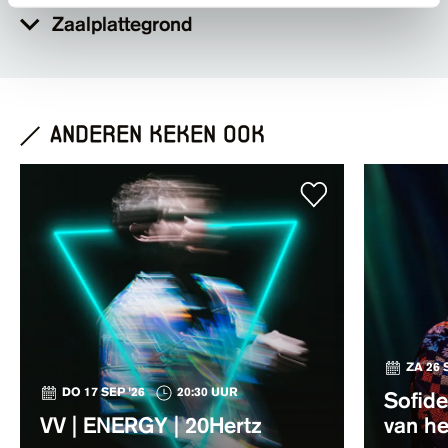
Zaalplattegrond
anderen keken ook
ZA 26 
DO 17 SEP '26
20:30 UUR
Sofide
VV | ENERGY | 20Hertz
van h