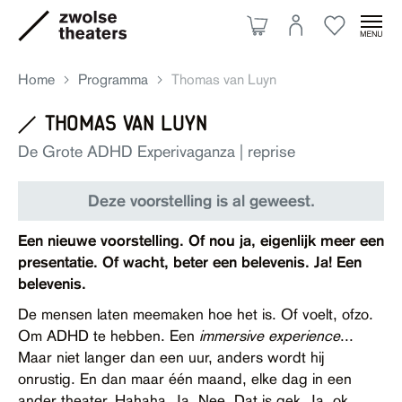
Home
Programma
Thomas van Luyn
thomas van luyn
Aanbod
De Grote ADHD Experivaganza | reprise
Deze voorstelling is al geweest.
Je bezoek
Een nieuwe voorstelling. Of nou ja, eigenlijk meer een
presentatie. Of wacht, beter een belevenis. Ja! Een
Over ons
belevenis.
De mensen laten meemaken hoe het is. Of voelt, ofzo.
Om ADHD te hebben. Een
immersive experience
...
Eten & drinken
Maar niet langer dan een uur, anders wordt hij
Ruimte huren
onrustig. En dan maar één maand, elke dag in een
ander theater. Hahaha. Ja. Nee. Dat is gek. Ja, ok