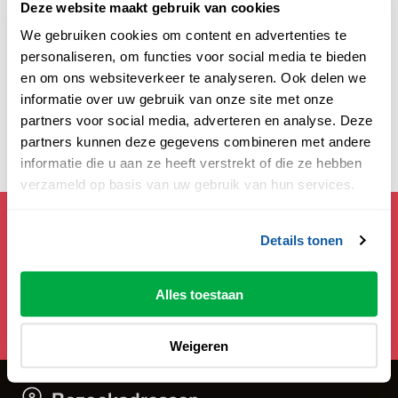
Deze website maakt gebruik van cookies
We gebruiken cookies om content en advertenties te
personaliseren, om functies voor social media te bieden
en om ons websiteverkeer te analyseren. Ook delen we
informatie over uw gebruik van onze site met onze
Deel deze pagina:
partners voor social media, adverteren en analyse. Deze
partners kunnen deze gegevens combineren met andere
informatie die u aan ze heeft verstrekt of die ze hebben
verzameld op basis van uw gebruik van hun services.
Mis geen theaternieuws!
Details tonen
Schrijf je in voor de nieuwsbrief en blijf wekelijks op
de hoogte.
Alles toestaan
Ja, ik meld mij aan
Weigeren