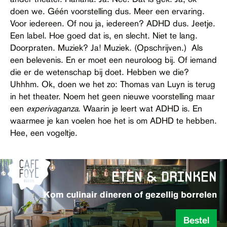
Contact
doen we. Géén voorstelling dus. Meer een ervaring.
Voor iedereen. Of nou ja, iedereen? ADHD dus. Jeetje.
Toegankelijkheid
Een label. Hoe goed dat is, en slecht. Niet te lang.
Doorpraten. Muziek? Ja! Muziek. (Opschrijven.) Als
een belevenis. En er moet een neuroloog bij. Of iemand
die er de wetenschap bij doet. Hebben we die?
Uhhhm. Ok, doen we het zo: Thomas van Luyn is terug
in het theater. Noem het geen nieuwe voorstelling maar
een
experivaganza
. Waarin je leert wat ADHD is. En
waarmee je kan voelen hoe het is om ADHD te hebben.
Hee, een vogeltje.
eten & drinken
Kom culinair dineren of gezellig borrelen
Bestel