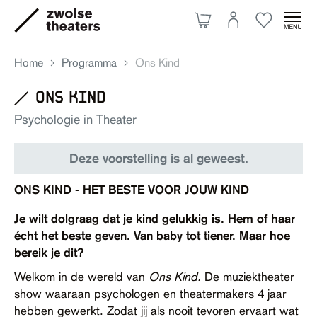
Home
Programma
Ons Kind
ons kind
Aanbod
Psychologie in Theater
Deze voorstelling is al geweest.
Je bezoek
ONS KIND - HET BESTE VOOR JOUW KIND
Over ons
Je wilt dolgraag dat je kind gelukkig is. Hem of haar
écht het beste geven. Van baby tot tiener. Maar hoe
bereik je dit?
Eten & drinken
Welkom in de wereld van
Ons Kind.
De muziektheater
show waaraan psychologen en theatermakers 4 jaar
Ruimte huren
hebben gewerkt. Zodat jij als nooit tevoren ervaart wat