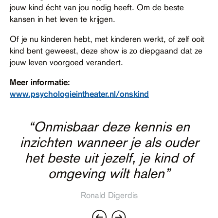
jouw kind écht van jou nodig heeft. Om de beste
Contact
kansen in het leven te krijgen.
Toegankelijkheid
Of je nu kinderen hebt, met kinderen werkt, of zelf ooit
kind bent geweest, deze show is zo diepgaand dat ze
jouw leven voorgoed verandert.
Meer informatie:
www.psychologieintheater.nl/onskind
“Onmisbaar deze kennis en
“Wat een indrukwekkende mooie
inzichten wanneer je als ouder
“Ik ben diep diep en nog eens
en bij tijden bijna pijnlijk
het beste uit jezelf, je kind of
diep onder de indruk”
herkenbare voorstelling”
omgeving wilt halen”
Kitty Vromen
Paul Eric Noordhoek
Ronald Digerdis