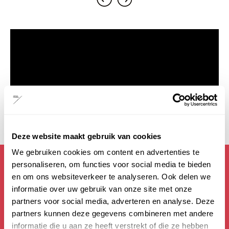
Deze website maakt gebruik van cookies
We gebruiken cookies om content en advertenties te
Mis geen theaternieuws!
personaliseren, om functies voor social media te bieden
Schrijf je in voor de nieuwsbrief en blijf wekelijks op
en om ons websiteverkeer te analyseren. Ook delen we
de hoogte.
informatie over uw gebruik van onze site met onze
partners voor social media, adverteren en analyse. Deze
partners kunnen deze gegevens combineren met andere
Ja, ik meld mij aan
informatie die u aan ze heeft verstrekt of die ze hebben