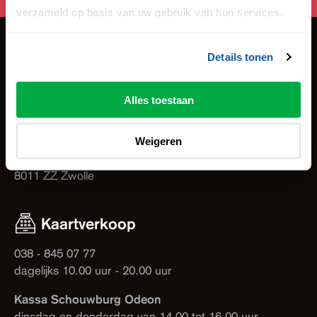
verzameld op basis van uw gebruik van hun services.
Bezoekadressen
Details tonen
Schouwburg Odeon
Blijmarkt 25
Alles toestaan
8011 ND Zwolle
Theater de Spiegel
Weigeren
Spinhuisplein 14
8011 ZZ Zwolle
Kaartverkoop
038 - 845 07 77
dagelijks 10.00 uur - 20.00 uur
Kassa Schouwburg Odeon
dinsdag en donderdag van 14.00 tot 16.00 uur