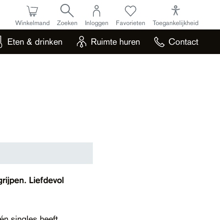
Winkelmand
Zoeken
Inloggen
Favorieten
Toegankelijkheid
Eten & drinken
Ruimte huren
Contact
rijpen. Liefdevol
én singles heeft