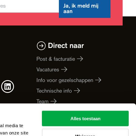
Ja, ik meld mij
aan
Direct naar
Post & facturatie
Vacatures
Info voor gezelschappen
Technische info
Team
Businesspartners
Alles toestaan
De Werkplaats
al media te
van onze site