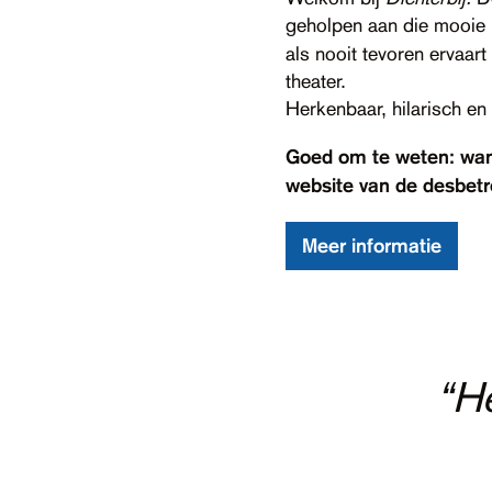
geholpen aan die mooie r
als nooit tevoren ervaart
theater.
Herkenbaar, hilarisch en
Goed om te weten: wann
website van de desbetre
Meer informatie
“Ik heb o
“Kr
verwonderd, o
“He
voorstelling