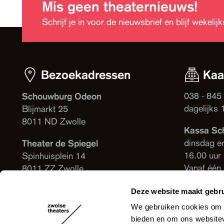
Mis geen theaternieuws!
Schrijf je in voor de nieuwsbrief en blijf wekeli
Bezoekadressen
Kaa
038 - 845
Schouwburg Odeon
dagelijks 
Blijmarkt 25
8011 ND Zwolle
Kassa Sc
dinsdag e
Theater de Spiegel
16.00 uur
Spinhuisplein 14
Vanaf één
8011 ZZ Zwolle
voorstelli
Deze website maakt gebru
Theater d
We gebruiken cookies om c
Vanaf één
bieden en om ons websitev