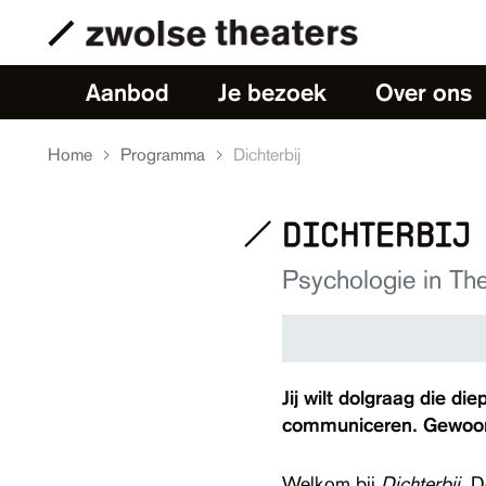
Aanbod
Je bezoek
Over ons
Home
Programma
Dichterbij
dichterbij
Psychologie in The
Jij wilt dolgraag die di
communiceren. Gewoon 
Welkom bij
Dichterbij.
D