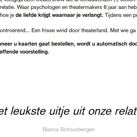
elatie. Waar psychologen en theatermakers 6 jaar aan hebb
 hoe je
de liefde krijgt waarnaar je verlangt.
Tijdens een pr
 ontroerend... Een frisse wind door theaterland. Met wie ga 
eer u kaarten gaat bestellen, wordt u automatisch do
ffende voorstelling.
ntzettend gelachen, heb geh
achtig theater met grote imp
ntroerd en heb heel wat bi
t leukste uitje uit onze relat
 plant zaadjes die een mens
Bianca Schoonbergen
Trouw