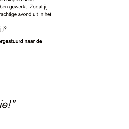
en gewerkt. Zodat jij
achtige avond uit in het
jij?
orgestuurd naar de
uild, werd
act”
jgeleerd. deze
ie!”
 veranderen.”