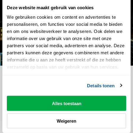
Deze website maakt gebruik van cookies
We gebruiken cookies om content en advertenties te
personaliseren, om functies voor social media te bieden
en om ons websiteverkeer te analyseren. Ook delen we
informatie over uw gebruik van onze site met onze
partners voor social media, adverteren en analyse. Deze
partners kunnen deze gegevens combineren met andere
informatie die u aan ze heeft verstrekt of die ze hebben
verzameld op basis van uw gebruik van hun services.
Theater de Spiegel
Details tonen
Theater de Spiegel (2006): groots en met allure. Het
prachtige theater aan het stijlvolle Spinhuisplein. Waar
je heen gaat voor een complete avond uit en culinair
Alles toestaan
verrast wordt met arrangementen en diners. Vanuit de
rode pluche stoelen kun je hier genieten van grote
Weigeren
namen van eigen bodem en indrukwekkende
internationale producties. Een locatie die de zintuigen