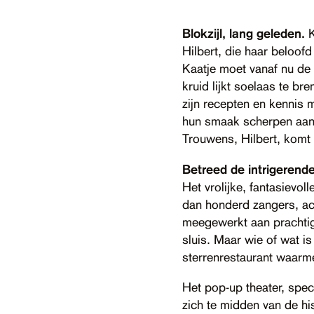
Blokzijl, lang geleden.
K
Hilbert, die haar beloofd
Kaatje moet vanaf nu de 
kruid lijkt soelaas te b
zijn recepten en kennis 
hun smaak scherpen aan d
Trouwens, Hilbert, komt
Betreed de intrigerend
Het vrolijke, fantasievo
dan honderd zangers, act
meegewerkt aan prachtige
sluis. Maar wie of wat i
sterrenrestaurant waarm
Het pop-up theater, spec
zich te midden van de hi