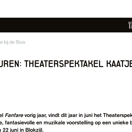
e bij de Sluis
uren: theaterspektakel kaatj
el
Fanfare
vorig jaar, vindt dit jaar in juni het Theatersp
ke, fantasievolle en muzikale voorstelling op een unieke b
2 juni in Blokzijl.