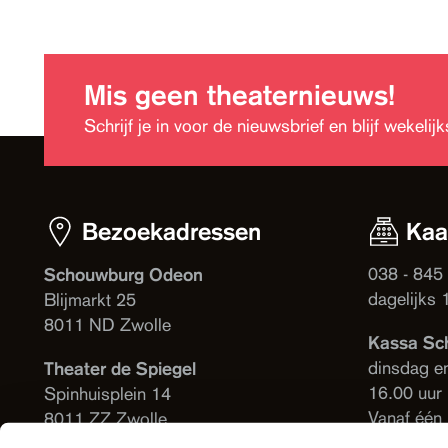
Mis geen theaternieuws!
Schrijf je in voor de nieuwsbrief en blijf wekeli
Bezoekadressen
Kaa
038 - 845
Schouwburg Odeon
dagelijks 
Blijmarkt 25
8011 ND Zwolle
Kassa Sc
dinsdag e
Theater de Spiegel
16.00 uur
Spinhuisplein 14
Vanaf één
8011 ZZ Zwolle
voorstelli