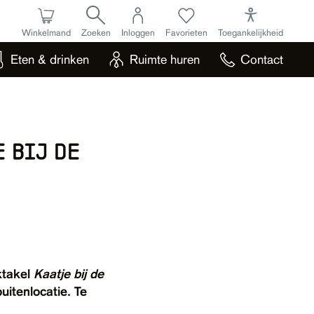
Winkelmand
Zoeken
Inloggen
Favorieten
Toegankelijkheid
Eten & drinken
Ruimte huren
Contact
e bij de
ektakel
Kaatje bij de
uitenlocatie. Te