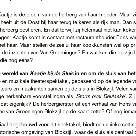
aatje is de bloem van de herberg van haar moeder. Maar zij
 heeft uit de Oost bij haar terug te keren als rijk man. Dan 
herberg bestieren. En dat terwijl zij helemaal niet kan kok
rengen: Kaatje komt in contact met restauranthouder Fons va
met haar. Maar stellen de zeelui haar kookkunsten wel op pr
e inzichten van Van Groeningen? En wat kan die op zijn be
 die nog eens?
e wereld van
Kaatje bij de Sluis
in en om de sluis van het 
lle en muzikale theaterspektakel, gebaseerd op de legende 
eurs en muzikanten samen bij de sluis in Blokzijl. Velen v
 herkenbare voorstellingen als `
Storm over Beulaeke
’. Zi
s dat eigenlijk? De herbergierster uit een verhaal van Fons
ee van Groeningen Blokzijl op de kaart zette? Of nog iem
iaal opgebouwd voor dit spektakel, biedt een unieke settin
storische omgeving van Blokzijl, waar de sluis als centraal