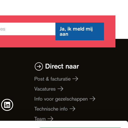
Ja, ik meld mij
aan
Direct naar
Post & facturatie
Vacatures
Info voor gezelschappen
Technische info
Team