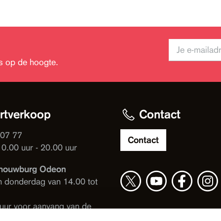
jks op de hoogte.
rtverkoop
Contact
 07 77
Contact
10.00 uur - 20.00 uur
houwburg Odeon
n donderdag van 14.00 tot
 uur voor aanvang van de
ng