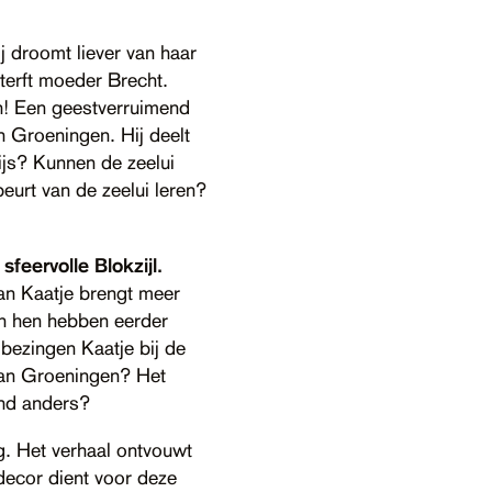
 droomt liever van haar
sterft moeder Brecht.
en! Een geestverruimend
n Groeningen. Hij deelt
ijs? Kunnen de zeelui
urt van de zeelui leren?
sfeervolle Blokzijl.
van Kaatje brengt meer
an hen hebben eerder
j bezingen Kaatje bij de
 van Groeningen? Het
and anders?
g. Het verhaal ontvouwt
 decor dient voor deze