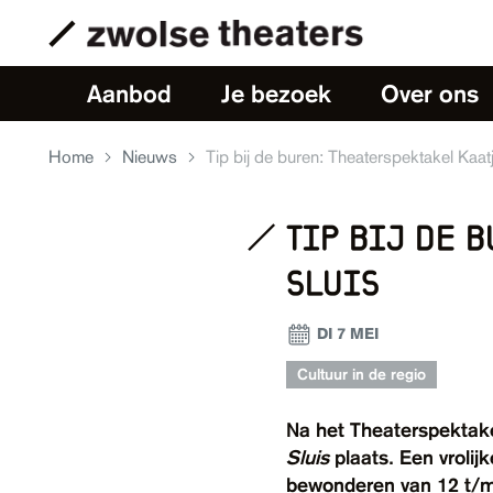
Aanbod
Je bezoek
Over ons
Home
Nieuws
Tip bij de buren: Theaterspektakel Kaatj
tip bij de b
sluis
DI 7 MEI
Cultuur in de regio
Na het Theaterspektak
Sluis
plaats. Een vrolij
bewonderen van 12 t/m 2