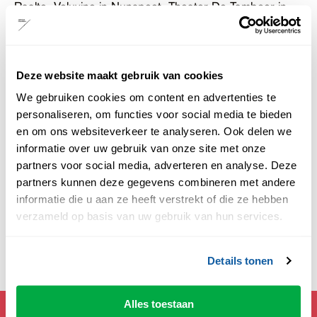
Raalte, Veluvine in Nunspeet, Theater De Tamboer in
Hoogeveen,
De Meerpaal in Dronten,
Rabo Theater De
Meenthe in Steenwijk, de Stadsgehoorzaal in Kampen
en Zwolse theaters in Zwolle.
Deze website maakt gebruik van cookies
Theater de Voorveghter in Hardenberg en Schouwburg
We gebruiken cookies om content en advertenties te
Ogterop in Meppel zijn ook onderdeel van Theaters
personaliseren, om functies voor social media te bieden
Regio Zwolle, maar nemen geen deel aan de actie
en om ons websiteverkeer te analyseren. Ook delen we
‘Kinderen vrije toegang’.
informatie over uw gebruik van onze site met onze
partners voor social media, adverteren en analyse. Deze
Meer informatie
partners kunnen deze gegevens combineren met andere
informatie die u aan ze heeft verstrekt of die ze hebben
verzameld op basis van uw gebruik van hun services.
Deel deze pagina:
Details tonen
Alles toestaan
Mis geen theaternieuws!