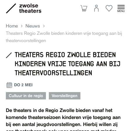
Home
Nieuws
Theaters Regio Zwolle bieden kinderen vrije toegang aan bij
theatervoorstellingen
Aanbod
theaters regio zwolle bieden
kinderen vrije toegang aan bij
Je bezoek
theatervoorstellingen
DO 2 MEI
Over ons
Cultuur in de regio
Voorstellingen
De theaters in de Regio Zwolle bieden vanaf het
Eten & drinken
komende theaterseizoen kinderen vrije toegang aan
Ruimte huren
bij een aantal jeugdvoorstellingen. Hierbij willen zij