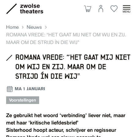
Home
Nieuws
ROMANA VREDE: “HET GAAT MIJ NIET OM WIJ EN ZIJ.
MAAR OM DE STRIJD ÍN DIE WIJ”
Aanbod
romana vrede: “het gaat mij niet
om wij en zij. maar om de
Je bezoek
strijd ín die wij”
MA 1 JANUARI
Over ons
Voorstellingen
Ze gebruikt het woord ‘verbinding’ liever niet, maar
Eten & drinken
met haar ‘kritische liefdesbrief’
Ruimte huren
Sisterhood hoopt acteur, schrijver en regisseur