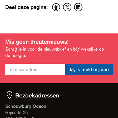
Deel deze pagina:
Mis geen theaternieuws!
Schrijf je in voor de nieuwsbrief en blijf wekelijks op
de hoogte.
Ja, ik meld mij aan
Bezoekadressen
Schouwburg Odeon
Blijmarkt 25