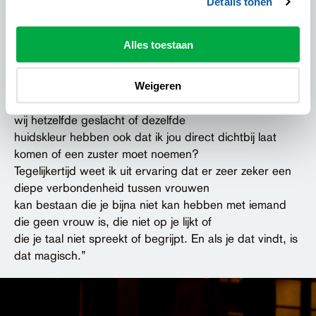
Maar acteren is altijd een persoonlijke ervaring; als ik
Details tonen
heb gespeeld dat ik mijn kind heb
vermoord, loop ik ook het theater uit met het tijdelijke
Alles toestaan
gevoel dat ik dat echt heb gedaan.
Die betrokkenheid bij het spel is universeel in het
theater, maar de vragen die Sisterhood
Weigeren
stelt zijn wel nieuw, denk ik. Zoals: betekent het feit dat
wij hetzelfde geslacht of dezelfde
huidskleur hebben ook dat ik jou direct dichtbij laat
komen of een zuster moet noemen?
Tegelijkertijd weet ik uit ervaring dat er zeer zeker een
diepe verbondenheid tussen vrouwen
kan bestaan die je bijna niet kan hebben met iemand
die geen vrouw is, die niet op je lijkt of
die je taal niet spreekt of begrijpt. En als je dat vindt, is
dat magisch.”