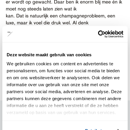
er wordt op gewacht. Daar ben ik enorm blij mee én ik
moet nog steeds laten zien wat ik
kan. Dat is natuurlijk een champagneprobleem, een
luxe, maar ik voel die druk wel. Al denk
ik ook dat ik deze voorstelling vooral voor mezelf maak.
Uiteindelijk gaat het over
eenzaamheid voelen, juist onder gelijkgestemden. Dat
is altijd een groot thema in mijn leven
Deze website maakt gebruik van cookies
geweest, wat ik met deze voorstelling onderzoek en
We gebruiken cookies om content en advertenties te
waarvan ik wil leren. Artistiek leider
personaliseren, om functies voor social media te bieden
Alida Dors moedigt dat ook aan: van haar mag ik
en om ons websiteverkeer te analyseren. Ook delen we
maken wat ik wil en moet maken en hoef ik
informatie over uw gebruik van onze site met onze
niet te herhalen wat ik eerder deed. Juist niet.”
partners voor social media, adverteren en analyse. Deze
partners kunnen deze gegevens combineren met andere
informatie die u aan ze heeft verstrekt of die ze hebben
Heb je iets moeten afleren tijdens dit maakproces?
verzameld op basis van uw gebruik van hun services.
“Dit is een voorstelling met voor mij persoonlijk
herkenbare thema’s, dat is voor het eerst.