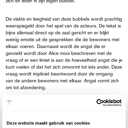
zich en ieder in zijn eigen bubbel.
De vlakte en leegheid van deze bubbels wordt prachtig
weerspiegeld door het spel van de acteurs. De tekst is
bijna allemaal direct op de zaal gericht en er blijkt
weinig emotie uit de gesprekken die de bewoners met
elkaar voeren. Daarnaast wordt de angst die er
gevoeld wordt door Alice mooi beschreven met de
vraag of er een limiet is aan de hoeveelheid angst die je
kunt voelen of dat het zich omvormt tot iets ander. Deze
vraag wordt impliciet beantwoord door de omgang
van de andere bewoners met elkaar. Angst vormt zich
om tot afzondering.
Toch komt de angst die de bewoners niet uiten, wel tot
uiting. De muziek, zang en beweging, die overigens
prachtig vormgegeven zijn, geven de toeschouwer een
Deze website maakt gebruik van cookies
gevoel van ongemak. Het zijn stijve, harde en hakkelige