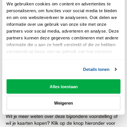
We gebruiken cookies om content en advertenties te
bewegingen die worden ondersteund door het gezang
personaliseren, om functies voor social media te bieden
van de spelers. De zang is bijna opera en volledig in
en om ons websiteverkeer te analyseren. Ook delen we
wat klinkt als Latijn gezongen. Daarbij komt dat deze
informatie over uw gebruik van onze site met onze
zang en dans, steeds het spel onderbreekt, waardoor
partners voor social media, adverteren en analyse. Deze
je als toeschouwer soms bijna schrikt van een
partners kunnen deze gegevens combineren met andere
overgang. Waar het spel afstand creëert zorgt dit
informatie die u aan ze heeft verstrekt of die ze hebben
element er juist voor dat je een diepere connectie met
verzameld op basis van uw gebruik van hun services.
het stuk gaat voelen.
Details tonen
Al met al is de voorstelling een verrassend, verbazend
en ronduit onbehagelijke vertoning. Het spel in
combinatie met de muziek, dans en zang zorgen voor
Alles toestaan
een prachtig geheel, waar je niet ongeroerd van kunt
blijven.
Weigeren
Wil je meer weten over deze bijzondere voorstelling of
wil je kaarten kopen? Klik op de knop hieronder voor