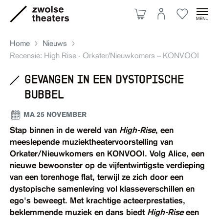
Home
Nieuws
Recensie: High Rise - Orkater/Nieuwkomers – KONVOOI
gevangen in een dystopische
Aanbod
bubbel
Je bezoek
MA 25 NOVEMBER
Stap binnen in de wereld van
High-Rise
, een
meeslepende muziektheatervoorstelling van
Over ons
Orkater/Nieuwkomers en KONVOOI. Volg Alice, een
nieuwe bewoonster op de vijfentwintigste verdieping
van een torenhoge flat, terwijl ze zich door een
Eten & drinken
dystopische samenleving vol klasseverschillen en
ego's beweegt. Met krachtige acteerprestaties,
Ruimte huren
beklemmende muziek en dans biedt
High-Rise
een