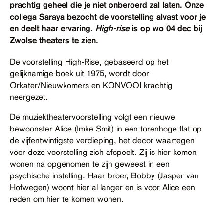
prachtig geheel die je niet onberoerd zal laten. Onze
Contact
collega Saraya bezocht de voorstelling alvast voor je
en deelt haar ervaring.
High-rise
is op wo 04 dec bij
Toegankelijkheid
Zwolse theaters te zien.
De voorstelling High-Rise, gebaseerd op het
gelijknamige boek uit 1975, wordt door
Orkater/Nieuwkomers en KONVOOI krachtig
neergezet.
De muziektheatervoorstelling volgt een nieuwe
bewoonster Alice (Imke Smit) in een torenhoge flat op
de vijfentwintigste verdieping, het decor waartegen
voor deze voorstelling zich afspeelt. Zij is hier komen
wonen na opgenomen te zijn geweest in een
psychische instelling. Haar broer, Bobby (Jasper van
Hofwegen) woont hier al langer en is voor Alice een
reden om hier te komen wonen.