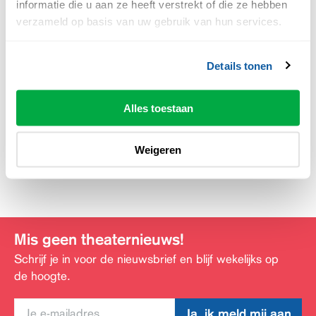
informatie die u aan ze heeft verstrekt of die ze hebben
verzameld op basis van uw gebruik van hun services.
Het toonmoment van Iris is op vrijdag 12 april om 20:00
uur in Schouwburg Odeon. Het toonmoment is de
Details tonen
eindpresentatie van het onderzoek en duurt een half
uur. Wilt u hier graag bij zijn? Bestel uw kaarten via de
Alles toestaan
voorstellingspagina.
Deel deze pagina:
Weigeren
Mis geen theaternieuws!
Schrijf je in voor de nieuwsbrief en blijf wekelijks op
de hoogte.
Ja, ik meld mij aan