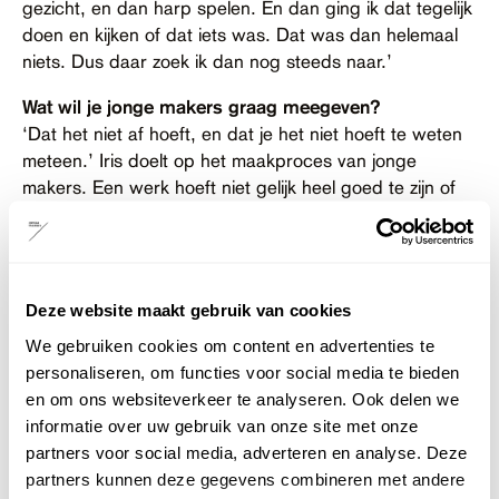
gezicht, en dan harp spelen. En dan ging ik dat tegelijk
doen en kijken of dat iets was. Dat was dan helemaal
niets. Dus daar zoek ik dan nog steeds naar.’
Wat wil je jonge makers graag meegeven?
‘Dat het niet af hoeft, en dat je het niet hoeft te weten
meteen.’ Iris doelt op het maakproces van jonge
makers. Een werk hoeft niet gelijk heel goed te zijn of
helemaal te kloppen. ‘Vooral dat je niet kijkt vanuit
oordelen of dat het iets is, want dat wordt het namelijk
toch wel.’
Deze website maakt gebruik van cookies
Wat is jouw favoriete plek in Zwolle?
‘De stadsmuur. Daar wilde ik altijd een concert geven.’
We gebruiken cookies om content en advertenties te
In haar dagdromen zag Iris zichzelf bij de
personaliseren, om functies voor social media te bieden
Diezerpoortenbrug boven op de stadsmuur staan met
en om ons websiteverkeer te analyseren. Ook delen we
haar harp. ‘Je hebt ook aan de achterkant een klein
informatie over uw gebruik van onze site met onze
nisje. Stel je voor dat iemand daar dan aan het zingen
partners voor social media, adverteren en analyse. Deze
is, of harp speelt.’
partners kunnen deze gegevens combineren met andere