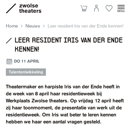
Home
Nieuws
Leer resident Iris van der Ende kennen!
leer resident iris van der ende
kennen!
Aanbod
DO 11 APRIL
Je bezoek
Talentontwikkeling
Theatermaker en harpiste Iris van der Ende heeft in
Over ons
de week van 8 april haar residentieweek bij
Werkplaats Zwolse theaters. Op vrijdag 12 april heeft
zij haar toonmoment, de presentatie van werk uit de
Eten & drinken
residentieweek. Om Iris wat beter te leren kennen
hebben we haar een aantal vragen gesteld.
Ruimte huren