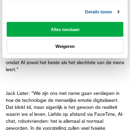
verbondenheid heeft ook een keerzijde. Iedereen kan
Details tonen
online overal op reageren, ook op situaties die hen
eigenlijk niet aangaan. Vanuit de anonimiteit zeggen
mensen dingen die ze nooit in iemands gezicht zouden
Alles toestaan
durven zeggen. Dat levert een heleboel
oncontroleerbare ruis en lelijkheid op. Dat is ook het
Weigeren
risico van AI: we kunnen het gebruiken om de wereld
beter te maken, maar het is ook een hellend vlak,
omdat AI zowel het beste als het slechtste van de mens
leert.”
Jack Lister: “We zijn ons met name gaan verdiepen in
hoe de technologie de menselijke emotie digitaliseert.
Dat klinkt kil, maar eigenlijk is het gewoon de realiteit
waarin we al leven. Liefde op afstand via FaceTime, AI-
chat, robotvrienden: het is allemaal al normaal
geworden. In de voorstelling zullen veel fysieke