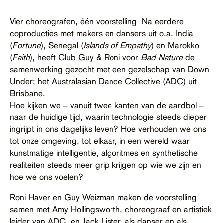
Vier choreografen, één voorstelling
Na eerdere
coproducties met makers en dansers uit o.a. India
(
Fortune
), Senegal (
Islands of Empathy
) en Marokko
(
Faith
), heeft Club Guy & Roni voor
Bad Nature
de
samenwerking gezocht met een gezelschap van Down
Under; het Australasian Dance Collective (ADC) uit
Brisbane.
Hoe kijken we – vanuit twee kanten van de aardbol –
naar de huidige tijd, waarin technologie steeds dieper
ingrijpt in ons dagelijks leven? Hoe verhouden we ons
tot onze omgeving, tot elkaar, in een wereld waar
kunstmatige intelligentie, algoritmes en synthetische
realiteiten steeds meer grip krijgen op wie we zijn en
hoe we ons voelen?
Roni Haver en Guy Weizman maken de voorstelling
samen met Amy Hollingsworth, choreograaf en artistiek
leider van ADC, en Jack Lister, als danser en als