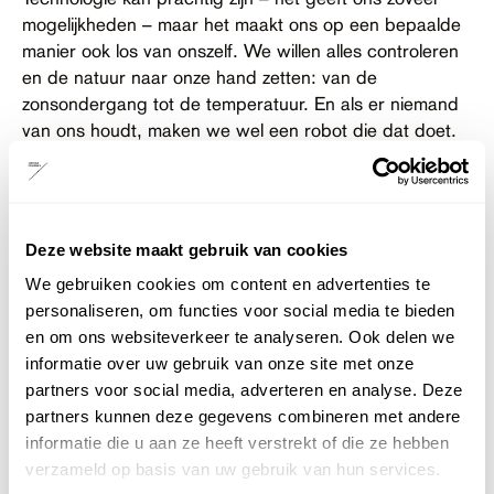
mogelijkheden – maar het maakt ons op een bepaalde
manier ook los van onszelf. We willen alles controleren
en de natuur naar onze hand zetten: van de
zonsondergang tot de temperatuur. En als er niemand
van ons houdt, maken we wel een robot die dat doet.
Bad Nature
is overigens geen moralistisch stuk, we
geven geen oordeel, het gaat niet over de vraag of
technologie goed of slecht is. Het ís er. En we zijn
intussen allemaal blij met onze airco’s en onze noise-
Deze website maakt gebruik van cookies
cancelling oortjes, het zou hypocriet zijn om te doen
We gebruiken cookies om content en advertenties te
alsof we die dingen niet willen.”
personaliseren, om functies voor social media te bieden
en om ons websiteverkeer te analyseren. Ook delen we
Amy Hollingsworth: “Toen ik zelf begon als danser, wist
informatie over uw gebruik van onze site met onze
ik alleen uit verhalen wat dansgezelschappen aan de
partners voor social media, adverteren en analyse. Deze
andere kant van de wereld deden. Er was nog geen
partners kunnen deze gegevens combineren met andere
YouTube, ik kon niet even googelen en hun werk
informatie die u aan ze heeft verstrekt of die ze hebben
bekijken. Nu kan dat wel. We zijn veel meer verbonden,
verzameld op basis van uw gebruik van hun services.
de wereld is in zekere zin kleiner geworden. Maar die