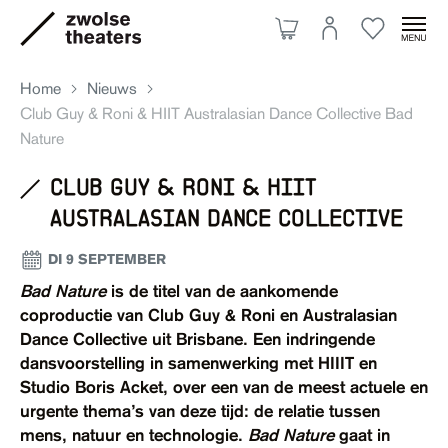
Home
Nieuws
Club Guy & Roni & HIIT Australasian Dance Collective Bad
Nature
Aanbod
club guy & roni & hiit
australasian dance collective
Je bezoek
DI 9 SEPTEMBER
Bad Nature
is de titel van de aankomende
Over ons
coproductie van Club Guy & Roni en Australasian
Dance Collective uit Brisbane. Een indringende
dansvoorstelling in samenwerking met HIIIT en
Eten & drinken
Studio Boris Acket, over een van de meest actuele en
urgente thema’s van deze tijd: de relatie tussen
Ruimte huren
mens, natuur en technologie.
Bad Nature
gaat in