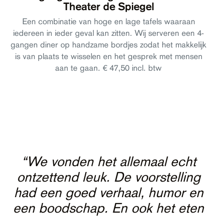
Theater de Spiegel
Een combinatie van hoge en lage tafels waaraan
iedereen in ieder geval kan zitten. Wij serveren een 4-
gangen diner op handzame bordjes zodat het makkelijk
is van plaats te wisselen en het gesprek met mensen
aan te gaan. € 47,50 incl. btw
“Een feest, want het was ons 25-
jarig jubileum! In de open,
transparante en sfeervolle foyer
“Fantastische avond met ons
en Cortegaerdtzaal beleefden wij
“We vonden het allemaal echt
bedrijf in Theater de Spiegel
“Van begin tot eind in de watten
gehad. Een kwartaalpresentatie
ontzettend leuk. De voorstelling
een fi jn symposium. Uitvoerig
gelegd. Hoogtepunt was het
had een goed verhaal, humor en
voorafgaand aan het diner in de
voorbesproken en begeleid,
diner, dit was werkelijk subliem.
een boodschap. En ook het eten
Rooftopbar en als afsluiter een
voorbeeldig ondersteund en
Wij hebben met onze relaties een