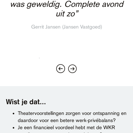
was geweldig. Complete avond
prachtige voorstelling. Unieke
catering exquise verzorgd.
hele waardevolle avond gehad.”
Afgesloten met een biologische
beleving in een inspirerende
uit zo”
barbecue in de rooftopbar –
omgeving.”
Remco Sigger (Djopzz)
Gerrit Jansen (Jansen Vastgoed)
tongstrelende verrassingen!
Adri Zwarthoff (Craft Sportswear Benelux)
Prachtplek.”
Sybold Herder (Ruimtewerk)
Wist je dat...
Theatervoorstellingen zorgen voor ontspanning en
daardoor voor een betere werk-privébalans?
Je een financieel voordeel hebt met de WKR