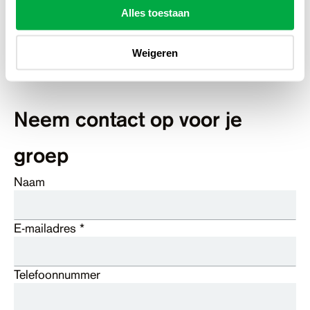
voorstelling te hebben voldaan. Wij versturen
Alles toestaan
hiervoor een factuur. Drankjes die buiten de
arrangementen vallen, worden op nacalculatie
Weigeren
gefactureerd of ter plekke met PIN betaald.
Neem contact op voor je
groep
Naam
E-mailadres
*
Telefoonnummer