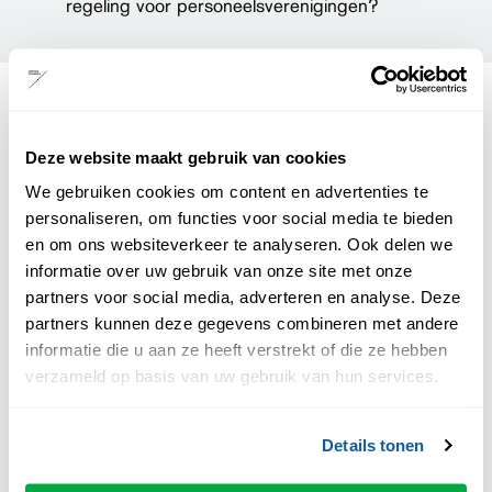
regeling voor personeelsverenigingen?
Aanvullende informatie
Deze website maakt gebruik van cookies
Bij groepen groter dan 25 personen, wordt deze
mogelijk tijdens de voorstelling in kleinere groepjes
We gebruiken cookies om content en advertenties te
verspreid door de zaal. Dit is op verzoek van de
personaliseren, om functies voor social media te bieden
artiest of het gezelschap.
en om ons websiteverkeer te analyseren. Ook delen we
Uiteraard houden wij graag rekening met de
informatie over uw gebruik van onze site met onze
dieet/allergie wensen. Wil je deze vooraf
partners voor social media, adverteren en analyse. Deze
doorgeven?
partners kunnen deze gegevens combineren met andere
De aanvangstijd voor groepsdiners is tenminste
informatie die u aan ze heeft verstrekt of die ze hebben
2,5 uur
voor aanvang van de voorstelling. Dan
verzameld op basis van uw gebruik van hun services.
kun je onder de ideale omstandigheden genieten
van het culinaire arrangement.
Details tonen
Betaling van het verschuldigde bedrag verzoeken
wij uiterlijk één maand voorafgaand de